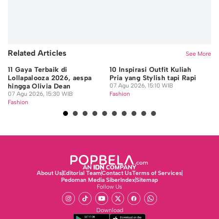
Related Articles
See More
11 Gaya Terbaik di
10 Inspirasi Outfit Kuliah
OM
Lollapalooza 2026, aespa
Pria yang Stylish tapi Rapi
se
hingga Olivia Dean
07 Agu 2026, 15:10 WIB
Te
07 Agu 2026, 15:30 WIB
Fashion
07
Fashion
Fa
About Us
Editorial Team
Contact Us
Terms of Services
Pedoman Media Siber
Index
Sitemap
Follow Us
Download