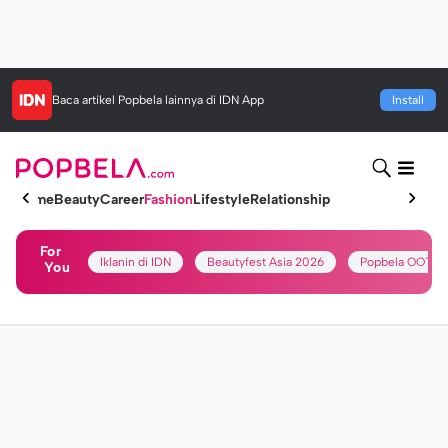
Baca artikel
Popbela
lainnya di IDN App
Install
Home
Beauty
Career
Fashion
Lifestyle
Relationship
For
Iklanin di IDN
Beautyfest Asia 2026
Popbela OOTD
You