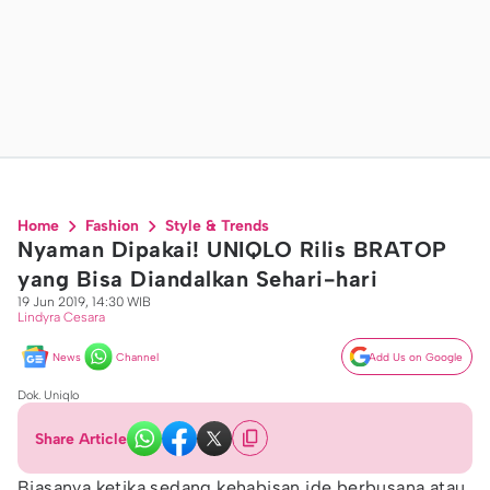
Home
Fashion
Style & Trends
Nyaman Dipakai! UNIQLO Rilis BRATOP
yang Bisa Diandalkan Sehari-hari
19 Jun 2019, 14:30 WIB
Lindyra Cesara
News
Channel
Add Us on Google
Dok. Uniqlo
Share Article
Biasanya ketika sedang kehabisan ide berbusana atau