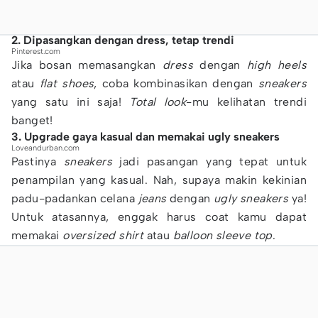
2. Dipasangkan dengan dress, tetap trendi
Pinterest.com
Jika bosan memasangkan
dress
dengan
high
heels
atau
flat
shoes
, coba kombinasikan dengan
sneakers
yang satu ini saja!
Total
look
-mu kelihatan trendi
banget!
3. Upgrade gaya kasual dan memakai ugly sneakers
Loveandurban.com
Pastinya
sneakers
jadi pasangan yang tepat untuk
penampilan yang kasual. Nah, supaya makin kekinian
padu-padankan celana
jeans
dengan
ugly
sneakers
ya!
Untuk atasannya, enggak harus coat kamu dapat
memakai
oversized
shirt
atau
balloon
sleeve
top
.