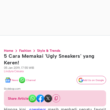
Home
Fashion
Style & Trends
5 Cara Memakai 'Ugly Sneakers' yang
Keren!
05 Jan 2019, 17:55 WIB
Lindyra Cesara
News
Channel
Add Us on Google
Stylebop.com
Share Article
Hingga kini,
sneakers
masih menhadi sepatu favorit