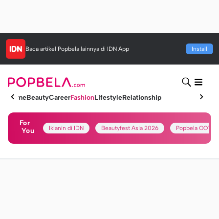
Baca artikel
Popbela
lainnya di IDN App
Install
Home
Beauty
Career
Fashion
Lifestyle
Relationship
For
Iklanin di IDN
Beautyfest Asia 2026
Popbela OOTD
You