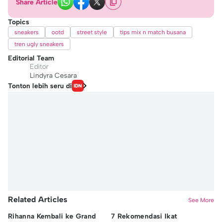
Share Article
Topics
sneakers
ootd
street style
tips mix n match busana
tren ugly sneakers
Editorial Team
Editor
Lindyra Cesara
Tonton lebih seru di
Related Articles
See More
Rihanna Kembali ke Grand
7 Rekomendasi Ikat
U