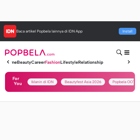
Baca artikel
Popbela
lainnya di IDN App
Install
Home
Beauty
Career
Fashion
Lifestyle
Relationship
For
Iklanin di IDN
Beautyfest Asia 2026
Popbela OOTD
You