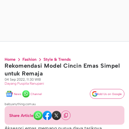
Home
Fashion
Style & Trends
Rekomendasi Model Cincin Emas Simpel
untuk Remaja
04 Sep 2022, 11:30 WIB
Dayang Puspita Ranupani
News
Channel
Add Us on Google
babyanything.com.au
Share Article
Aksesori emas memang punya daya tariknya