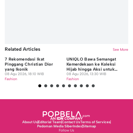
Related Articles
See More
7 Rekomendasi Ikat
UNIQLO Bawa Semangat
Je
Pinggang Christian Dior
Kemerdekaan ke Koleksi
De
yang Ikonik
Hijab hingga Aksi untuk
Fe
08 Agu 2026, 18:10 WIB
Guru Honorer
08 Agu 2026, 13:30 WIB
08
Fashion
Fashion
Fa
About Us
Editorial Team
Contact Us
Terms of Services
Pedoman Media Siber
Index
Sitemap
Follow Us