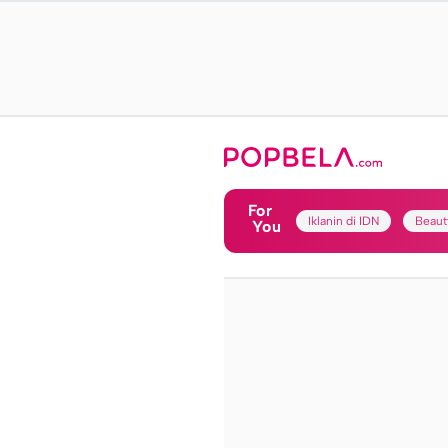
For
Iklanin di IDN
Beaut
You