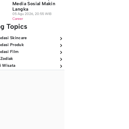
Media Sosial Makin
Langka
05 Agu 2026, 20:55 WIB
Career
ng Topics
dasi Skincare
dasi Produk
dasi Film
 Zodiak
i Wisata