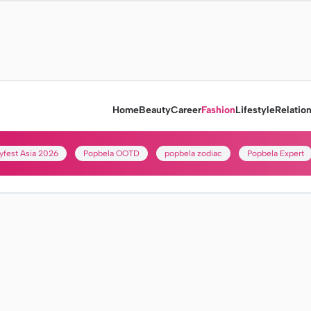
Home
Beauty
Career
Fashion
Lifestyle
Relatio
yfest Asia 2026
Popbela OOTD
popbela zodiac
Popbela Expert