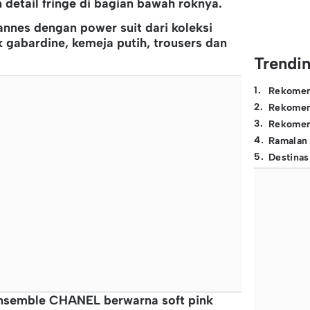
etail fringe di bagian bawah roknya.
annes dengan power suit dari koleksi
k gabardine, kemeja putih, trousers dan
Trendi
1
.
Rekomen
2
.
Rekomen
3
.
Rekomen
4
.
Ramalan
5
.
Destinas
ensemble CHANEL berwarna soft pink