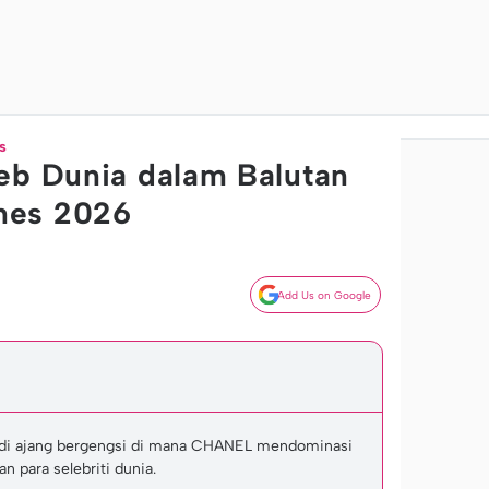
s
eb Dunia dalam Balutan
nes 2026
Add Us on Google
jadi ajang bergengsi di mana CHANEL mendominasi
n para selebriti dunia.