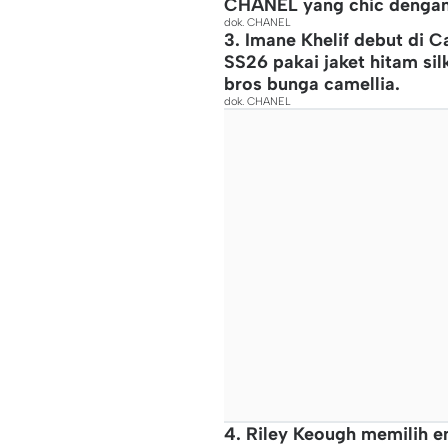
CHANEL yang chic dengan d
dok. CHANEL
3. Imane Khelif debut di C
SS26 pakai jaket hitam sil
bros bunga camellia.
dok. CHANEL
4. Riley Keough memilih 