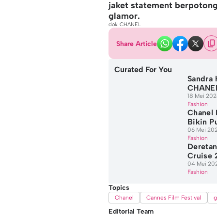
jaket statement berpotonga
glamor.
dok. CHANEL
Share Article
Curated For You
Sandra 
CHANEL,
18 Mei 202
Fashion
Chanel 
Bikin P
06 Mei 202
Fashion
Deretan
Cruise 
04 Mei 202
Fashion
Topics
Chanel
Cannes Film Festival
g
Editorial Team