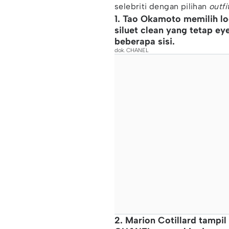
selebriti dengan pilihan
outfi
1. Tao Okamoto memilih lo
siluet clean yang tetap ey
beberapa sisi.
dok. CHANEL
2. Marion Cotillard tamp