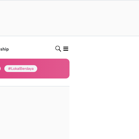
nship
#LokalBerdaya