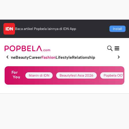
Baca artikel
Popbela
lainnya di IDN App
Install
Home
Beauty
Career
Fashion
Lifestyle
Relationship
For
Iklanin di IDN
Beautyfest Asia 2026
Popbela OOTD
You