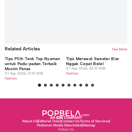
Nafi Khoiriyah
Related Articles
See More
Tips Pilih Tank Top Nyaman
Tips Merawat Sweater Biar
Ti
untuk Padu-padan Terbaik
Nggak Cepat Belel
un
Musim Panas
07 Agu 2026, 20:10 WIB
07
07 Agu 2026, 21:10 WIB
Fashion
Fa
Fashion
About Us
Editorial Team
Contact Us
Terms of Services
Pedoman Media Siber
Index
Sitemap
Follow Us