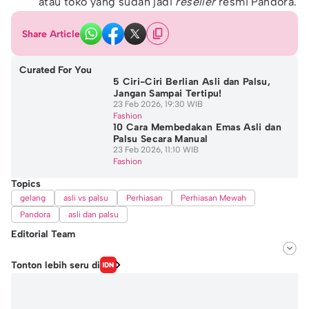
atau toko yang sudah jadi
reseller
resmi Pandora.
Share Article
Curated For You
5 Ciri-Ciri Berlian Asli dan Palsu,
Jangan Sampai Tertipu!
23 Feb 2026, 19:30 WIB
Fashion
10 Cara Membedakan Emas Asli dan
Palsu Secara Manual
23 Feb 2026, 11:10 WIB
Fashion
Topics
gelang
asli vs palsu
Perhiasan
Perhiasan Mewah
Pandora
asli dan palsu
Editorial Team
Editor
Tonton lebih seru di
Hafidhza Putri Andiza
Editor