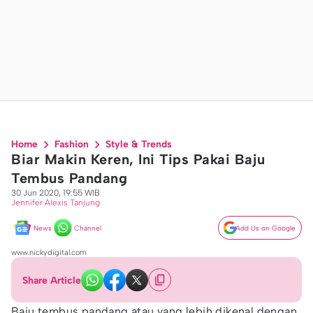
Home
Fashion
Style & Trends
Biar Makin Keren, Ini Tips Pakai Baju
Tembus Pandang
30 Jun 2020, 19:55 WIB
Jennifer Alexis Tanjung
News
Channel
Add Us on Google
www.nickydigital.com
Share Article
Baju tembus pandang atau yang lebih dikenal dengan