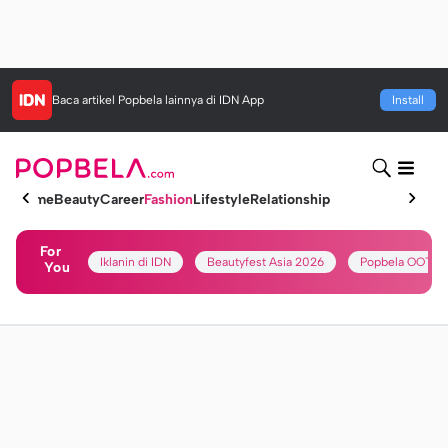
Baca artikel
Popbela
lainnya di IDN App
Install
Home
Beauty
Career
Fashion
Lifestyle
Relationship
For
Iklanin di IDN
Beautyfest Asia 2026
Popbela OOTD
You