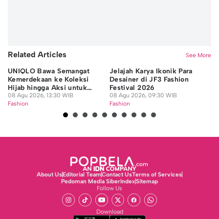
Related Articles
See More
UNIQLO Bawa Semangat
Jelajah Karya Ikonik Para
Ta
Kemerdekaan ke Koleksi
Desainer di JF3 Fashion
Lo
Hijab hingga Aksi untuk
Festival 2026
Ak
Guru Honorer
08 Agu 2026, 13:30 WIB
08 Agu 2026, 09:30 WIB
08
Fashion
Fashion
Fa
About Us
Editorial Team
Contact Us
Terms of Services
Pedoman Media Siber
Index
Sitemap
Follow Us
Download