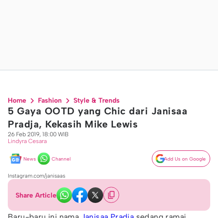
Home
Fashion
Style & Trends
5 Gaya OOTD yang Chic dari Janisaa
Pradja, Kekasih Mike Lewis
26 Feb 2019, 18:00 WIB
Lindyra Cesara
News
Channel
Add Us on Google
Instagram.com/janisaas
Share Article
Baru-baru ini nama
Janisaa Pradja
sedang ramai