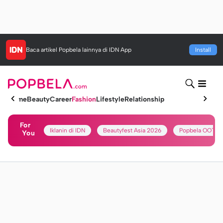
Baca artikel
Popbela
lainnya di IDN App
Install
Home
Beauty
Career
Fashion
Lifestyle
Relationship
For
Iklanin di IDN
Beautyfest Asia 2026
Popbela OOTD
You