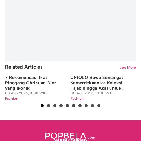
Related Articles
See More
7 Rekomendasi Ikat
UNIQLO Bawa Semangat
Je
Pinggang Christian Dior
Kemerdekaan ke Koleksi
De
yang Ikonik
Hijab hingga Aksi untuk
Fe
08 Agu 2026, 18:10 WIB
Guru Honorer
08 Agu 2026, 13:30 WIB
08
Fashion
Fashion
Fa