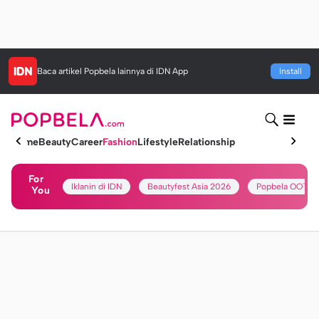
Baca artikel
Popbela
lainnya di IDN App
Install
Home
Beauty
Career
Fashion
Lifestyle
Relationship
For
Iklanin di IDN
Beautyfest Asia 2026
Popbela OOTD
You