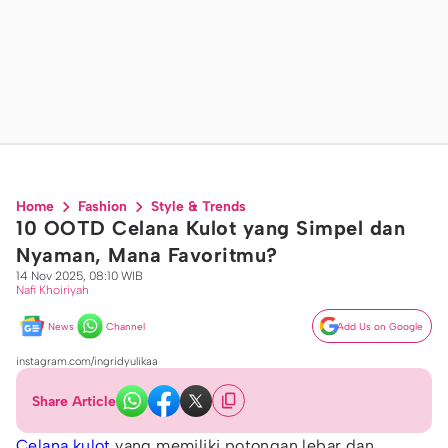
Home
Fashion
Style & Trends
10 OOTD Celana Kulot yang Simpel dan
Nyaman, Mana Favoritmu?
14 Nov 2025, 08:10 WIB
Nafi Khoiriyah
News
Channel
Add Us on Google
instagram.com/ingridyulikaa
Share Article
Celana kulot
yang memiliki potongan lebar dan