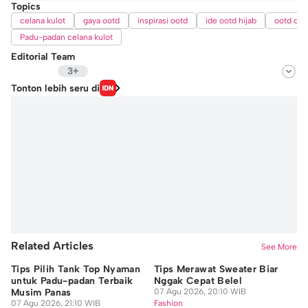
Topics
celana kulot
gaya ootd
inspirasi ootd
ide ootd hijab
ootd cel
Padu-padan celana kulot
Editorial Team
3+
Editor
Tonton lebih seru di
Michael Richards
Editor
Hafidhza Putri Andiza
Editor
Yunisda Dwi Saputri
Related Articles
See More
Tips Pilih Tank Top Nyaman
Tips Merawat Sweater Biar
Ti
untuk Padu-padan Terbaik
Nggak Cepat Belel
un
Musim Panas
07 Agu 2026, 20:10 WIB
07
07 Agu 2026, 21:10 WIB
Fashion
Fa