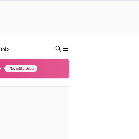
nship
#LokalBerdaya