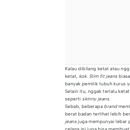
Kalau dibilang ketat atau ng
ketat,
kok
.
Slim fit jeans
biasa
banyak pemilik tubuh kurus y
Selain itu, nggak terlalu ke
seperti
skinny jeans.
Sebab, beberapa
brand
mem
berat badan terlihat lebih be
jeans
juga mempunyai lebar p
celana ini juga bisa membuat 