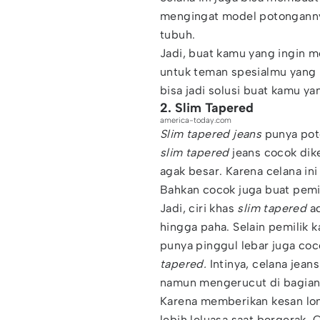
mengingat model potonganny
tubuh.
Jadi, buat kamu yang ingin 
untuk teman spesialmu yang 
bisa jadi solusi buat kamu y
2. Slim Tapered
america-today.com
Slim tapered jeans
punya pot
slim tapered
jeans cocok dik
agak besar. Karena celana ini
Bahkan cocok juga buat pemil
Jadi, ciri khas
slim tapered
ad
hingga paha. Selain pemilik k
punya pinggul lebar juga co
tapered.
Intinya, celana jeans
namun mengerucut di bagian 
Karena memberikan kesan lo
lebih leluasa saat bergerak. C