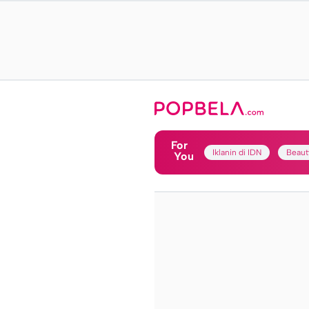
For
Iklanin di IDN
Beaut
You