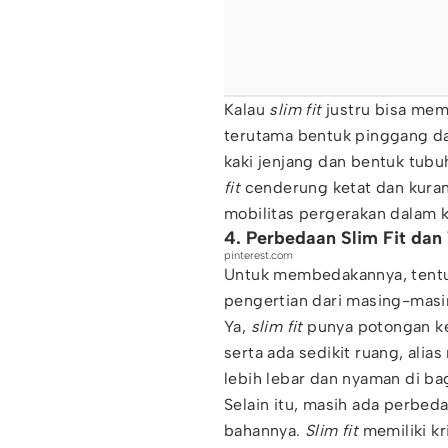
Kalau
slim fit
justru bisa mem
terutama bentuk pinggang dan
kaki jenjang dan bentuk tubu
fit
cenderung ketat dan kuran
mobilitas pergerakan dalam k
4. Perbedaan Slim Fit dan
pinterest.com
Untuk membedakannya, tentu
pengertian dari masing-masin
Ya,
slim fit
punya potongan ke
serta ada sedikit ruang, alia
lebih lebar dan nyaman di ba
Selain itu, masih ada perbeda
bahannya.
Slim fit
memiliki kri