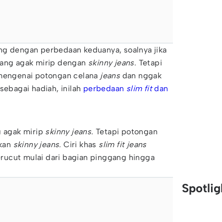
ng dengan perbedaan keduanya, soalnya jika
mang agak mirip dengan
skinny jeans
. Tetapi
 mengenai potongan celana
jeans
dan nggak
sebagai hadiah, inilah
perbedaan
slim fit
dan
agak mirip
skinny jeans.
Tetapi potongan
gkan
skinny jeans.
Ciri khas
slim fit jeans
ucut mulai dari bagian pinggang hingga
Spotli