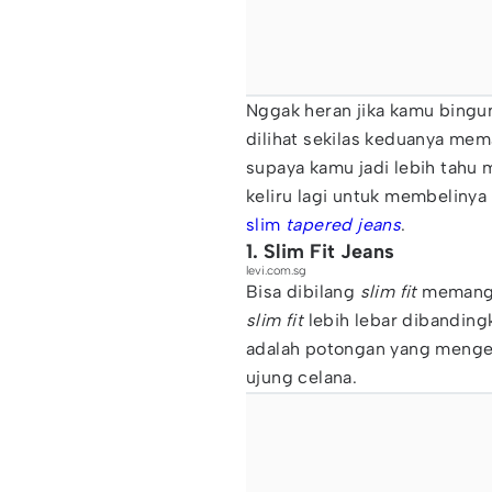
Nggak heran jika kamu bingu
dilihat sekilas keduanya me
supaya kamu jadi lebih tahu
keliru lagi untuk membelinya 
slim
tapered jeans
.
1. Slim Fit Jeans
levi.com.sg
Bisa dibilang
slim fit
memang 
slim fit
lebih lebar dibandin
adalah potongan yang menger
ujung celana.