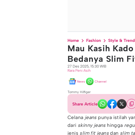
Home
Fashion
Style & Trend
Mau Kasih Kado 
Bedanya Slim Fi
27 Des 2025, 15:30 WIB
Rara Peni Asih
News
Channel
Tommy Hilfiger
Share Article
Celana
jeans
punya istilah ya
dari
skinny jeans
hingga
regul
jenis
slim fit jeans
dan
slim t