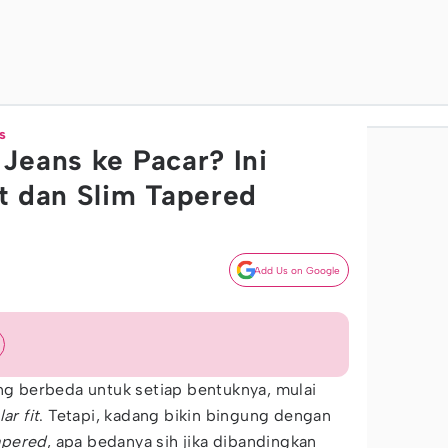
s
Jeans ke Pacar? Ini
t dan Slim Tapered
Add Us on Google
ng berbeda untuk setiap bentuknya, mulai
ar fit
. Tetapi, kadang bikin bingung dengan
apered
, apa bedanya sih jika dibandingkan