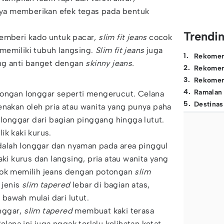
a memberikan efek tegas pada bentuk
Trendi
memberi kado untuk pacar,
slim fit jeans
cocok
memiliki tubuh langsing.
Slim fit jeans
juga
1
.
Rekomen
ang anti banget dengan
skinny jeans.
2
.
Rekomen
3
.
Rekomen
4
.
Ramalan
ongan longgar seperti mengerucut. Celana
5
.
Destinas
enakan oleh pria atau wanita yang punya paha
 longgar dari bagian pinggang hingga lutut.
ik kaki kurus.
alah longgar dan nyaman pada area pinggul
aki kurus dan langsing, pria atau wanita yang
cok memilih jeans dengan potongan
slim
 jenis
slim tapered
lebar di bagian atas,
bawah mulai dari lutut.
nggar,
slim tapered
membuat kaki terasa
elana ini juga nggak terlalu kelihatan ketat