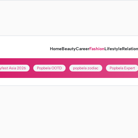
Home
Beauty
Career
Fashion
Lifestyle
Relatio
yfest Asia 2026
Popbela OOTD
popbela zodiac
Popbela Expert