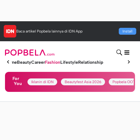
Baca artikel
Popbela
lainnya di IDN App
Install
Home
Beauty
Career
Fashion
Lifestyle
Relationship
For
Iklanin di IDN
Beautyfest Asia 2026
Popbela OOTD
You