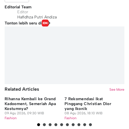
Editorial Team
Editor
Hafidhza Putri Andiza
Tonton lebih seru di
Related Articles
See More
Rihanna Kembali ke Grand
7 Rekomendasi Ikat
U
Kadooment, Semeriah Apa
Pinggang Christian Dior
Ke
Kostumnya?
yang Ikonik
Hi
09 Agu 2026, 09:30 WIB
08 Agu 2026, 18:10 WIB
Gu
08
Fashion
Fashion
Fa