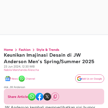
Home
Fashion
Style & Trends
Keunikan Imajinasi Desain di JW
Anderson Men’s Spring/Summer 2025
23 Jun 2024, 12:30 WIB
Nabila Marshanda Aliescha
News
Channel
Add Us on Google
dok. JW Anderson
Share Article
JW Anderson kembali memperlihatkan sisi humor