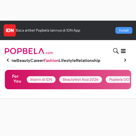
Baca artikel
Popbela
lainnya di IDN App
Install
Home
Beauty
Career
Fashion
Lifestyle
Relationship
For
Iklanin di IDN
Beautyfest Asia 2026
Popbela OOTD
You