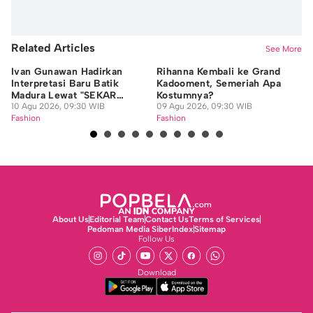
Related Articles
See More
Ivan Gunawan Hadirkan
Rihanna Kembali ke Grand
7 
Interpretasi Baru Batik
Kadooment, Semeriah Apa
Pi
Madura Lewat "SEKAR
Kostumnya?
ya
JAGAT"
10 Agu 2026, 09:30 WIB
09 Agu 2026, 09:30 WIB
08
Fashion
Fashion
Fa
About Us
Editorial Team
Contact Us
Terms of Services
Pedoman Media Siber
Index
Sitemap
Follow Us
Download