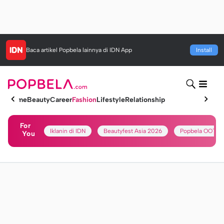
Baca artikel
Popbela
lainnya di IDN App
Install
Home
Beauty
Career
Fashion
Lifestyle
Relationship
For
Iklanin di IDN
Beautyfest Asia 2026
Popbela OOTD
You