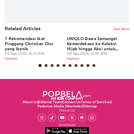
Related Articles
See More
7 Rekomendasi Ikat
UNIQLO Bawa Semangat
Je
Pinggang Christian Dior
Kemerdekaan ke Koleksi
De
yang Ikonik
Hijab hingga Aksi untuk
Fe
08 Agu 2026, 18:10 WIB
Guru Honorer
08 Agu 2026, 13:30 WIB
08
Fashion
Fashion
Fa
About Us
Editorial Team
Contact Us
Terms of Services
Pedoman Media Siber
Index
Sitemap
Follow Us
Download