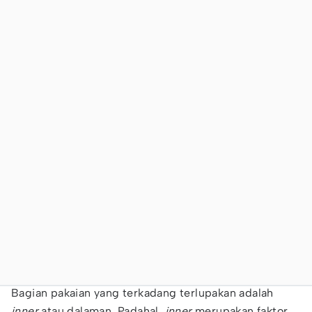
Bagian pakaian yang terkadang terlupakan adalah
inner
atau dalaman. Padahal,
inner
merupakan faktor