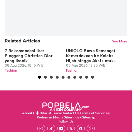
Related Articles
See More
7 Rekomendasi Ikat
UNIQLO Bawa Semangat
Je
Pinggang Christian Dior
Kemerdekaan ke Koleksi
De
yang Ikonik
Hijab hingga Aksi untuk
Fe
08 Agu 2026, 18:10 WIB
Guru Honorer
08 Agu 2026, 13:30 WIB
08
Fashion
Fashion
Fa
About Us
Editorial Team
Contact Us
Terms of Services
Pedoman Media Siber
Index
Sitemap
Follow Us