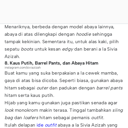
Menariknya, berbeda dengan model abaya lainnya,
abaya di atas dilengkapi dengan
hoodie
sehingga
tampak kekinian. Sementara itu, untuk alas kaki, pilih
sepatu
boots
untuk kesan
edgy
dan berani a la Sivia
Azizah.
8. Kaus Putih, Barrel Pants, dan Abaya Hitam
instagram.com/siviazizah
Buat kamu yang suka berpakaian a la cewek mamba,
gaya di atas bisa dicoba. Seperti biasa, gunakan abaya
hitam sebagai
outer
dan padukan dengan
barrel pants
hitam serta kaus putih.
Hijab yang kamu gunakan juga pastikan senada agar
look
monokrom makin terasa. Tinggal tambahkan
sling
bag
dan
loafers
hitam sebagai pemanis
outfit
.
Itulah delapan
ide
outfit
abaya a la Sivia Azizah yang