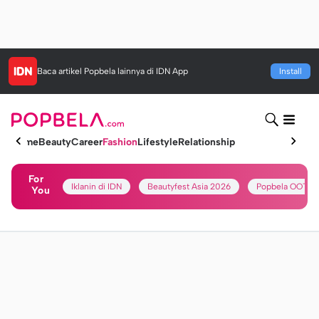
Baca artikel
Popbela
lainnya di IDN App
Install
Home
Beauty
Career
Fashion
Lifestyle
Relationship
For
Iklanin di IDN
Beautyfest Asia 2026
Popbela OOTD
You