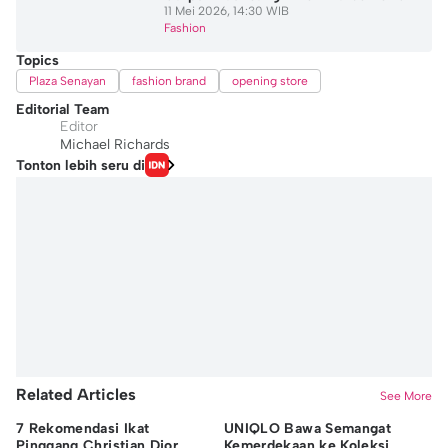
11 Mei 2026, 14:30 WIB
Fashion
Topics
Plaza Senayan
fashion brand
opening store
Editorial Team
Editor
Michael Richards
Tonton lebih seru di
Related Articles
See More
7 Rekomendasi Ikat
UNIQLO Bawa Semangat
Je
Pinggang Christian Dior
Kemerdekaan ke Koleksi
De