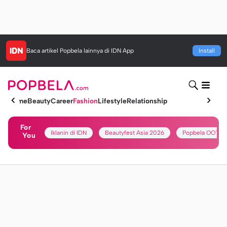
Baca artikel
Popbela
lainnya di IDN App
Install
Home
Beauty
Career
Fashion
Lifestyle
Relationship
For
Iklanin di IDN
Beautyfest Asia 2026
Popbela OOTD
You