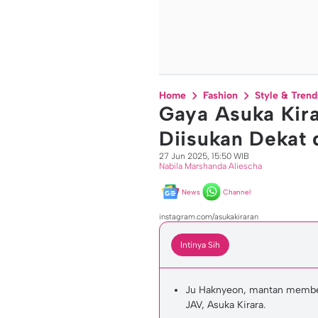
Home
Fashion
Style & Trend
Gaya Asuka Kira
Diisukan Dekat
27 Jun 2025, 15:50 WIB
Nabila Marshanda Aliescha
News
Channel
instagram.com/asukakiraran
Intinya Sih
Ju Haknyeon, mantan member
JAV, Asuka Kirara.