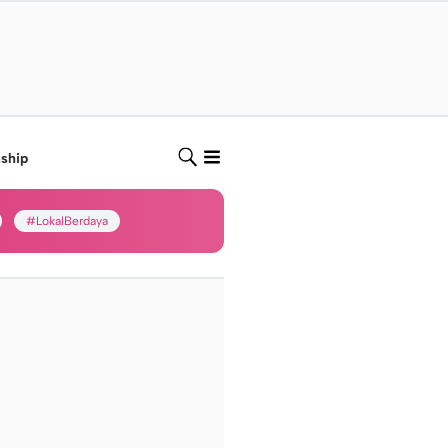
nship
#LokalBerdaya