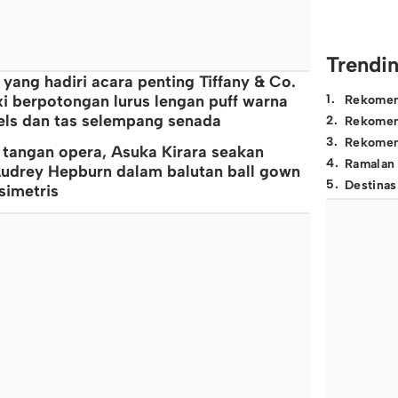
Trendi
a yang hadiri acara penting Tiffany & Co.
i berpotongan lurus lengan puff warna
1
.
Rekomen
els dan tas selempang senada
2
.
Rekomen
3
.
Rekomen
 tangan opera, Asuka Kirara seakan
4
.
Ramalan
Audrey Hepburn dalam balutan ball gown
5
.
Destinas
simetris