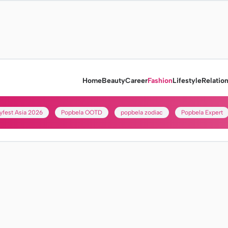
Home
Beauty
Career
Fashion
Lifestyle
Relatio
yfest Asia 2026
Popbela OOTD
popbela zodiac
Popbela Expert