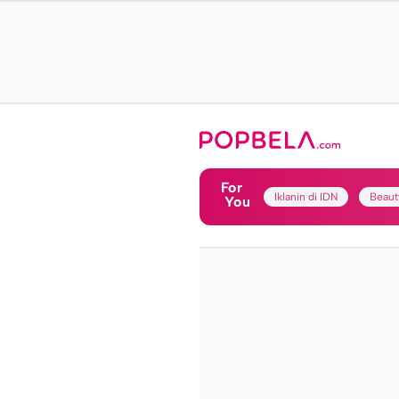
For
Iklanin di IDN
Beaut
You