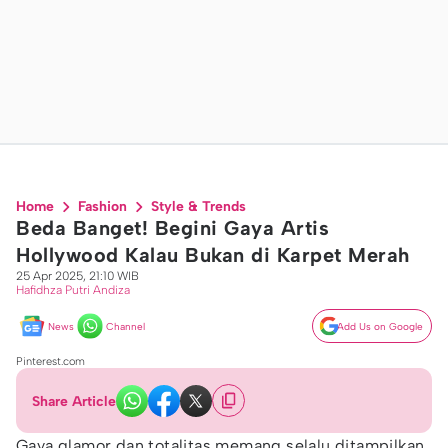
Home
Fashion
Style & Trends
Beda Banget! Begini Gaya Artis
Hollywood Kalau Bukan di Karpet Merah
25 Apr 2025, 21:10 WIB
Hafidhza Putri Andiza
News
Channel
Add Us on Google
Pinterest.com
Share Article
Gaya glamor dan totalitas memang selalu ditampilkan