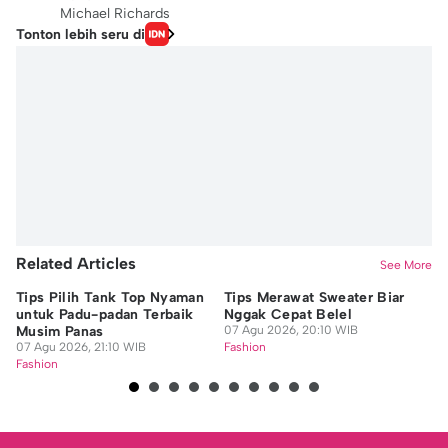
Michael Richards
Tonton lebih seru di
Related Articles
See More
Tips Pilih Tank Top Nyaman
Tips Merawat Sweater Biar
Ti
untuk Padu-padan Terbaik
Nggak Cepat Belel
un
Musim Panas
07 Agu 2026, 20:10 WIB
07
07 Agu 2026, 21:10 WIB
Fashion
Fa
Fashion