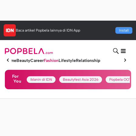
Baca artikel
Popbela
lainnya di IDN App
Install
Home
Beauty
Career
Fashion
Lifestyle
Relationship
For
Iklanin di IDN
Beautyfest Asia 2026
Popbela OOTD
You