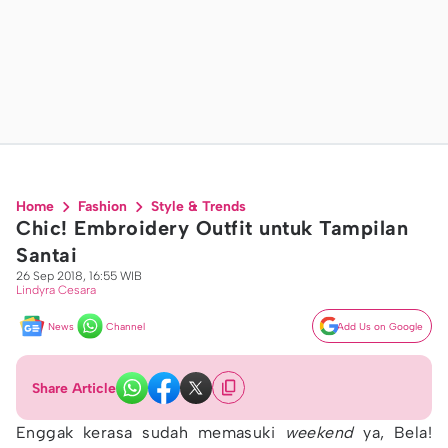
Home
Fashion
Style & Trends
Chic! Embroidery Outfit untuk Tampilan
Santai
26 Sep 2018, 16:55 WIB
Lindyra Cesara
News
Channel
Add Us on Google
Share Article
Enggak kerasa sudah memasuki
weekend
ya, Bela!