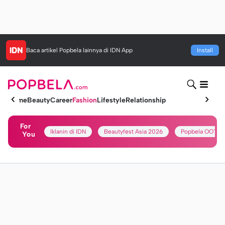
Baca artikel
Popbela
lainnya di IDN App
Install
Home
Beauty
Career
Fashion
Lifestyle
Relationship
For
Iklanin di IDN
Beautyfest Asia 2026
Popbela OOTD
You