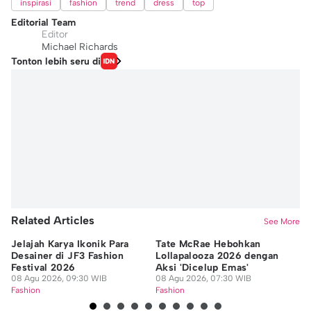
inspirasi
fashion
trend
dress
top
Editorial Team
Editor
Michael Richards
Tonton lebih seru di
Related Articles
See More
Jelajah Karya Ikonik Para
Tate McRae Hebohkan
Ti
Desainer di JF3 Fashion
Lollapalooza 2026 dengan
un
Festival 2026
Aksi 'Dicelup Emas'
Mu
08 Agu 2026, 09:30 WIB
08 Agu 2026, 07:30 WIB
07
Fashion
Fashion
Fa