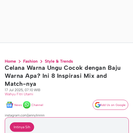
Home
Fashion
Style & Trends
Celana Warna Ungu Cocok dengan Baju
Warna Apa? Ini 8 Inspirasi Mix and
Match-nya
17 Jul 2025, 07:10 WIB
Wahyu Fitri Utami
News
Channel
Add Us on Google
instagram.com/jennylinnnn
Intinya Sih