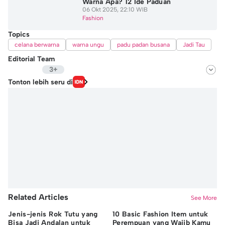
Warna Apa? 12 Ide Paduan
06 Okt 2025, 22:10 WIB
Fashion
Topics
celana berwarna
warna ungu
padu padan busana
Jadi Tau
Editorial Team
3+
Editor
Tonton lebih seru di
Hidayat Taufik
Editor
Langgeng Irma Salugiasih
Editor
Michael Richards
Editor
Nadia Agatha Pramesthi
Editor
Jidan Nanda Lesmana
Related Articles
See More
Editor
Jenis-jenis Rok Tutu yang
10 Basic Fashion Item untuk
Ti
Angel Rinella
Bisa Jadi Andalan untuk
Perempuan yang Wajib Kamu
de