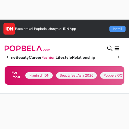
Baca artikel
Popbela
lainnya di IDN App
Install
Home
Beauty
Career
Fashion
Lifestyle
Relationship
For
Iklanin di IDN
Beautyfest Asia 2026
Popbela OOTD
You