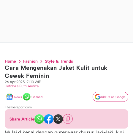
Home
Fashion
Style & Trends
Cara Mengenakan Jaket Kulit untuk
Cewek Feminin
26 Apr 2025, 21:10 WIB
Hafidhza Putri Andiza
News
Channel
Add Us on Google
Thezoereport.com
Share Article
Mulai dikenal dengan
outerwear
khusus laki-laki, kini