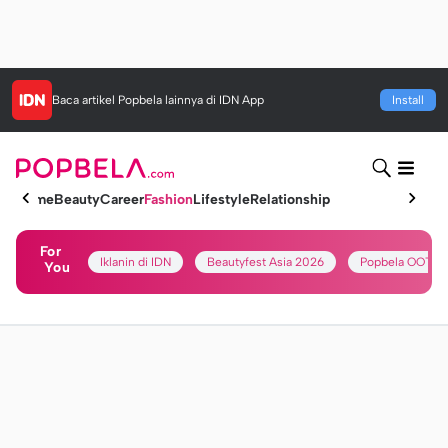
Baca artikel
Popbela
lainnya di IDN App
Install
Home
Beauty
Career
Fashion
Lifestyle
Relationship
For
Iklanin di IDN
Beautyfest Asia 2026
Popbela OOTD
You