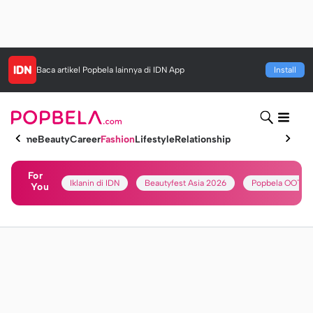
Baca artikel
Popbela
lainnya di IDN App
Install
Home
Beauty
Career
Fashion
Lifestyle
Relationship
For
Iklanin di IDN
Beautyfest Asia 2026
Popbela OOTD
You