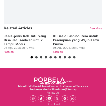
Related Articles
See More
Jenis-jenis Rok Tutu yang
10 Basic Fashion Item untuk
Ti
Bisa Jadi Andalan untuk
Perempuan yang Wajib Kamu
de
Tampil Modis
Punya
Ta
06 Agu 2026, 21:10 WIB
06 Agu 2026, 20:10 WIB
06
Fashion
Fashion
Fa
About Us
Editorial Team
Contact Us
Terms of Services
Pedoman Media Siber
Index
Sitemap
Follow Us
Download