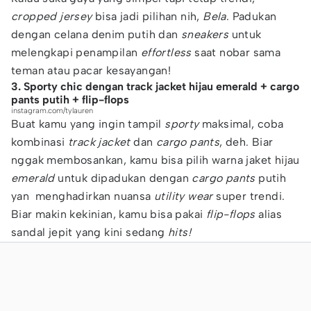
cropped jersey
bisa jadi pilihan nih,
Bela
. Padukan
dengan celana denim putih dan
sneakers
untuk
melengkapi penampilan
effortless
saat nobar sama
teman atau pacar kesayangan!
3. Sporty chic dengan track jacket hijau emerald + cargo
pants putih + flip-flops
instagram.com/tylauren
Buat kamu yang ingin tampil
sporty
maksimal, coba
kombinasi
track jacket
dan
cargo pants
, deh. Biar
nggak membosankan, kamu bisa pilih warna jaket hijau
emerald
untuk dipadukan dengan
cargo pants
putih
yan menghadirkan nuansa
utility wear
super trendi.
Biar makin kekinian, kamu bisa pakai
flip-flops
alias
sandal jepit yang kini sedang
hits!