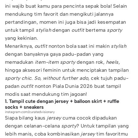
ini wajib buat kamu para pencinta sepak bola! Selain
mendukung tim favorit dan mengikuti jalannya
pertandingan, momen ini juga bisa jadi kesempatan
untuk tampil
stylish
dengan
outfit
bertema
sporty
yang kekinian.
Menariknya,
outfit
nonton bola saat ini makin
stylish
dengan banyaknya gaya padu-padan yang
memadukan
item-item
sporty
dengan rok,
heels,
hingga aksesori feminin untuk menciptakan tampilan
sporty chic
.
So, without further ado,
cek tujuh padu-
padan
outfit
nonton Piala Dunia 2026 buat tampil
modis saat mendukung tim jagoan!
1. Tampil cute dengan jersey + balloon skirt + ruffle
socks + sneakers
instagram.com/curatedvisionary
Siapa bilang kaus
jersey
cuma cocok dipadukan
dengan celanan-celana
sporty
? Untuk tampilan yang
lebih manis, coba kombinasikan
jersey
tim favoritmu