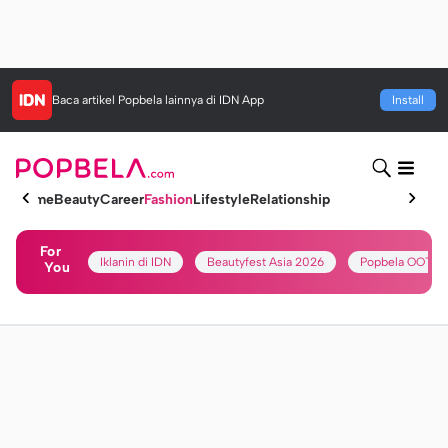
Baca artikel
Popbela
lainnya di IDN App
Install
Home
Beauty
Career
Fashion
Lifestyle
Relationship
For
Iklanin di IDN
Beautyfest Asia 2026
Popbela OOTD
You