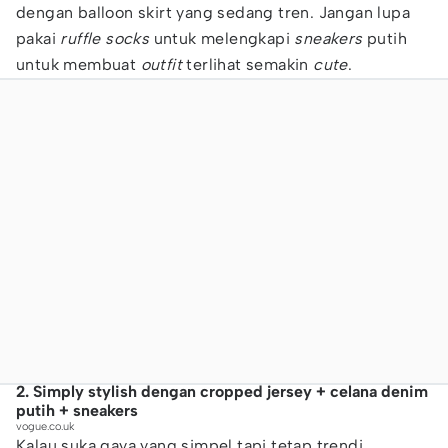
dengan balloon skirt yang sedang tren. Jangan lupa
pakai
ruffle socks
untuk melengkapi
sneakers
putih
untuk membuat
outfit
terlihat semakin
cute
.
2. Simply stylish dengan cropped jersey + celana denim
putih + sneakers
vogue.co.uk
Kalau suka gaya yang simpel tapi tetap trendi,