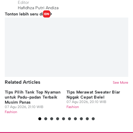
Editor
Hafidhza Putri Andiza
Tonton lebih seru di
Related Articles
See More
Tips Pilih Tank Top Nyaman
Tips Merawat Sweater Biar
Ti
untuk Padu-padan Terbaik
Nggak Cepat Belel
un
Musim Panas
07 Agu 2026, 20:10 WIB
07
07 Agu 2026, 21:10 WIB
Fashion
Fa
Fashion