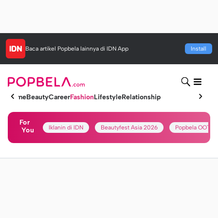
Baca artikel
Popbela
lainnya di IDN App
Install
Home
Beauty
Career
Fashion
Lifestyle
Relationship
For
Iklanin di IDN
Beautyfest Asia 2026
Popbela OOTD
You