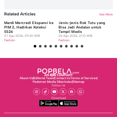
Related Articles
See More
Mardi Mercredi Ekspansi ke
Jenis-jenis Rok Tutu yang
10
PIM 2, Hadirkan Koleksi
Bisa Jadi Andalan untuk
Pe
SS26
Tampil Modis
P
07 Agu 2026, 09:30 WIB
06 Agu 2026, 21:10 WIB
06
Fashion
Fashion
Fa
About Us
Editorial Team
Contact Us
Terms of Services
Pedoman Media Siber
Index
Sitemap
Follow Us
Download