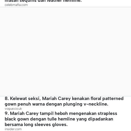
hiasan sequins dan feather hemline.
celebmafia.com
8. Kelewat seksi, Mariah Carey kenakan floral patterned
gown penuh warna dengan plunging v-neckline.
vogue.co.uk
9. Mariah Carey tampil heboh mengenakan strapless
black gown dengan tulle hemline yang dipadankan
bersama long sleeves gloves.
insider.com