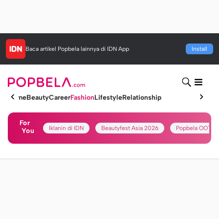
Baca artikel
Popbela
lainnya di IDN App
Install
Home
Beauty
Career
Fashion
Lifestyle
Relationship
For
Iklanin di IDN
Beautyfest Asia 2026
Popbela OOTD
You