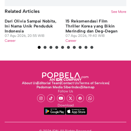
Related Articles
See More
Dari Olivia Sampai Nobita,
15 Rekomendasi Film
7 
Ini Nama Unik Penduduk
Thriller Korea yang Bikin
Ak
Indonesia
Merinding dan Deg-Degan
M
07 Agu 2026, 20:55 WIB
07 Agu 2026, 19:40 WIB
07
Career
Career
Ca
About Us
Editorial Team
Contact Us
Terms of Services
Pedoman Media Siber
Index
Sitemap
Follow Us
Download