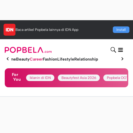
Baca artikel
Popbela
lainnya di IDN App
Install
Home
Beauty
Career
Fashion
Lifestyle
Relationship
For
Iklanin di IDN
Beautyfest Asia 2026
Popbela OOTD
You