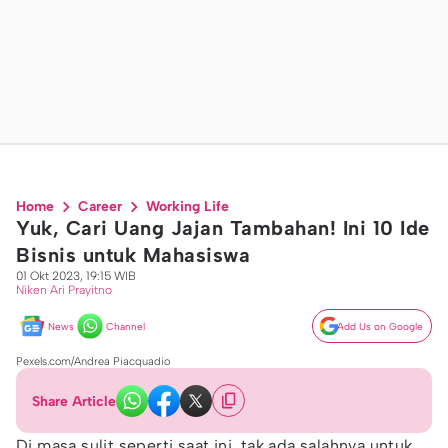
Home
Career
Working Life
Yuk, Cari Uang Jajan Tambahan! Ini 10 Ide
Bisnis untuk Mahasiswa
01 Okt 2023, 19:15 WIB
Niken Ari Prayitno
News
Channel
Add Us on Google
Pexels.com/Andrea Piacquadio
Share Article
Di masa sulit seperti saat ini, tak ada salahnya untuk