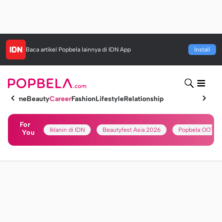
Baca artikel
Popbela
lainnya di IDN App
Install
Home
Beauty
Career
Fashion
Lifestyle
Relationship
For
Iklanin di IDN
Beautyfest Asia 2026
Popbela OOTD
You