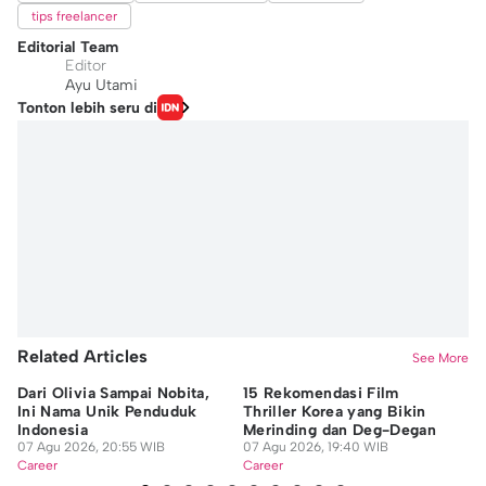
tips freelancer
Editorial Team
Editor
Ayu Utami
Tonton lebih seru di
Related Articles
See More
Dari Olivia Sampai Nobita,
15 Rekomendasi Film
7 
Ini Nama Unik Penduduk
Thriller Korea yang Bikin
Ak
Indonesia
Merinding dan Deg-Degan
M
07 Agu 2026, 20:55 WIB
07 Agu 2026, 19:40 WIB
07
Career
Career
Ca