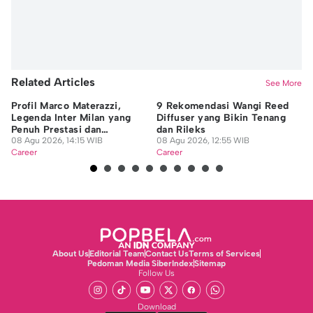
Related Articles
See More
Profil Marco Materazzi,
9 Rekomendasi Wangi Reed
Da
Legenda Inter Milan yang
Diffuser yang Bikin Tenang
In
Penuh Prestasi dan
dan Rileks
In
Kontroversi
08 Agu 2026, 14:15 WIB
08 Agu 2026, 12:55 WIB
07
Career
Career
Ca
About Us
Editorial Team
Contact Us
Terms of Services
Pedoman Media Siber
Index
Sitemap
Follow Us
Download