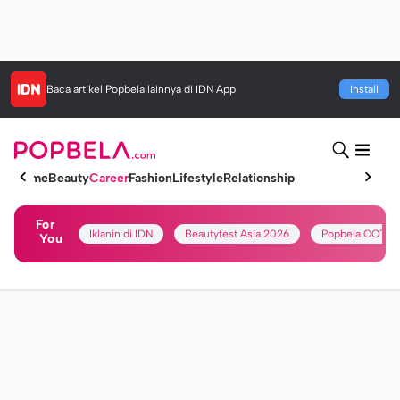
Baca artikel
Popbela
lainnya di IDN App
Install
Home
Beauty
Career
Fashion
Lifestyle
Relationship
For
Iklanin di IDN
Beautyfest Asia 2026
Popbela OOTD
You