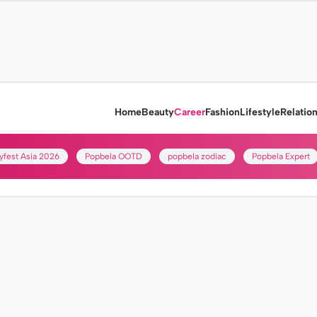
Home
Beauty
Career
Fashion
Lifestyle
Relatio
yfest Asia 2026
Popbela OOTD
popbela zodiac
Popbela Expert