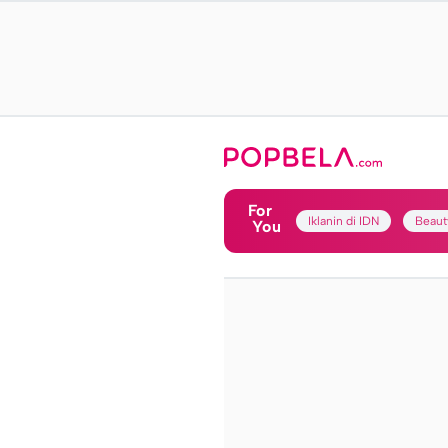
For
Iklanin di IDN
Beaut
You