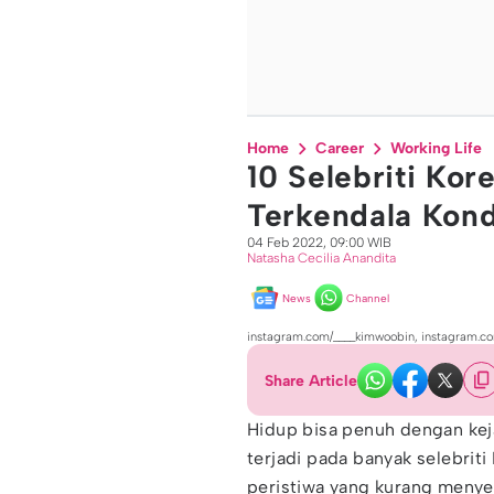
Home
Career
Working Life
10 Selebriti Kor
Terkendala Kond
04 Feb 2022, 09:00 WIB
Natasha Cecilia Anandita
News
Channel
instagram.com/____kimwoobin, instagram.
Share Article
Hidup bisa penuh dengan kejad
terjadi pada banyak selebrit
peristiwa yang kurang menye