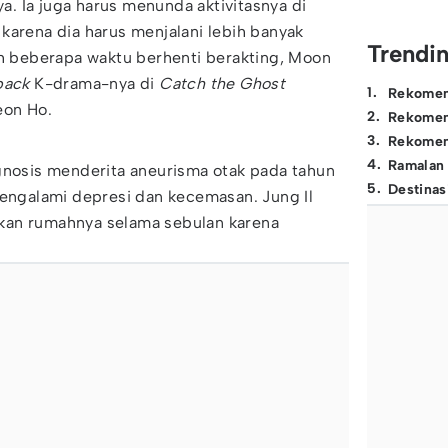
. Ia juga harus menunda aktivitasnya di
karena dia harus menjalani lebih banyak
Trendi
ah beberapa waktu berhenti berakting, Moon
back
K-drama-nya di
Catch the Ghost
1
.
Rekomen
eon Ho.
2
.
Rekomen
3
.
Rekomen
4
.
Ramalan
gnosis menderita aneurisma otak pada tahun
5
.
Destinas
mengalami depresi dan kecemasan. Jung Il
kan rumahnya selama sebulan karena