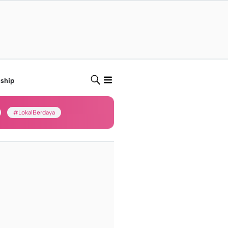
nship
#LokalBerdaya