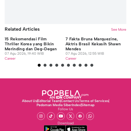
Related Articles
See More
15 Rekomendasi Film
7 Fakta Bruna Marquezine,
5 
Thriller Korea yang Bikin
Aktris Brasil Kekasih Shawn
Be
Merinding dan Deg-Degan
Mendes
06
07 Agu 2026, 19:40 WIB
07 Agu 2026, 12:55 WIB
Ca
Career
Career
About Us
Editorial Team
Contact Us
Terms of Services
Pedoman Media Siber
Index
Sitemap
Follow Us
Download