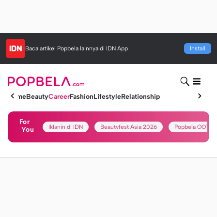
Baca artikel
Popbela
lainnya di IDN App
Install
Home
Beauty
Career
Fashion
Lifestyle
Relationship
For
Iklanin di IDN
Beautyfest Asia 2026
Popbela OOTD
You