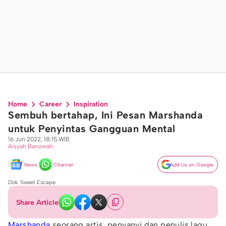
Home
Career
Inspiration
Sembuh bertahap, Ini Pesan Marshanda
untuk Penyintas Gangguan Mental
16 Jun 2022, 18:15 WIB
Aisyah Banowati
News
Channel
Add Us on Google
Dok. Sweet Escape
Share Article
Marshanda
seorang artis, penyanyi dan penulis lagu,