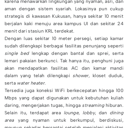
karena menawarkan lingkungan yang nyaman, asri, dan
aman dengan sistem syariah. Lokasinya pun cukup
strategis di kawasan Kukusan, hanya sekitar 10 menit
berjalan kaki menuju area kampus UI dan sekitar 24
menit dari stasiun KRL terdekat.
Dengan luas sekitar 10 meter persegi, setiap kamar
sudah dilengkapi berbagai fasilitas penunjang seperti
single bed
lengkap dengan bantal dan sprei, serta
lemari pakaian berkunci. Tak hanya itu, penghuni juga
akan mendapatkan fasilitas AC dan kamar mandi
dalam yang telah dilengkapi
shower
, kloset duduk,
serta
water heater
.
Tersedia juga koneksi WiFi berkecepatan hingga 100
Mbps yang dapat digunakan untuk kebutuhan kuliah
daring, mengerjakan tugas, hingga
streaming
hiburan.
Selain itu, terdapat area
lounge
,
lobby
, dan
dining
area
yang nyaman untuk berkumpul, berdiskusi,
maupun sekadar bersantai setelah menjalani aktivitas