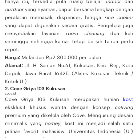
hanya itu, tersedia pula ruang belajar
indoor
dan
outdoor
yang nyaman, dapur bersama lengkap dengan
peralatan memasak, dispenser, hingga
rice cooker
yang dapat digunakan secara gratis. Pengelola juga
menyediakan layanan
room cleaning
dua kali
seminggu sehingga kamar tetap bersih tanpa perlu
repot.
Harga:
Mulai dari Rp2.300.000 per bulan
Alamat:
Jl. H. Sainun No.61, Kukusan, Kec. Beji, Kota
Depok, Jawa Barat 16425 (Akses Kukusan Teknik /
Kutek UI)
2. Cove Griya 103 Kukusan
cove.id
Cove Griya 103 Kukusan merupakan hunian
kost
eksklusif khusus wanita dengan konsep
coliving
premium yang dikelola oleh Cove. Mengusung desain
minimalis yang
homey
, kost ini menjadi salah satu
pilihan favorit mahasiswi Universitas Indonesia (UI)