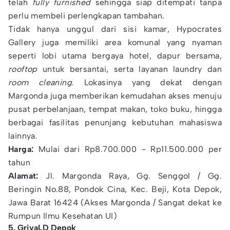
telah
fully furnished
sehingga siap ditempati tanpa
perlu membeli perlengkapan tambahan.
Tidak hanya unggul dari sisi kamar, Hypocrates
Gallery juga memiliki area komunal yang nyaman
seperti lobi utama bergaya hotel, dapur bersama,
rooftop
untuk bersantai, serta layanan laundry dan
room cleaning
. Lokasinya yang dekat dengan
Margonda juga memberikan kemudahan akses menuju
pusat perbelanjaan, tempat makan, toko buku, hingga
berbagai fasilitas penunjang kebutuhan mahasiswa
lainnya.
Harga:
Mulai dari Rp8.700.000 - Rp11.500.000 per
tahun
Alamat:
Jl. Margonda Raya, Gg. Senggol / Gg.
Beringin No.88, Pondok Cina, Kec. Beji, Kota Depok,
Jawa Barat 16424 (Akses Margonda / Sangat dekat ke
Rumpun Ilmu Kesehatan UI)
5. GriyaLD Depok