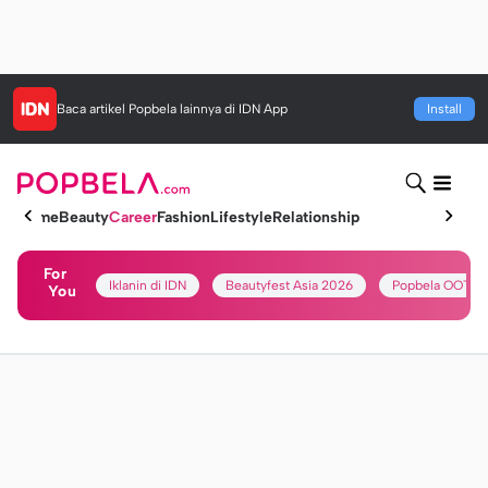
Baca artikel
Popbela
lainnya di IDN App
Install
Home
Beauty
Career
Fashion
Lifestyle
Relationship
For
Iklanin di IDN
Beautyfest Asia 2026
Popbela OOTD
You