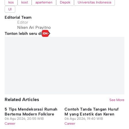
kos
kost
apartemen
Depok
Universitas Indonesia
UI
Editorial Team
Editor
Niken Ari Prayitno
Tonton lebih seru di
Related Articles
See More
5 Tips Mendekorasi Rumah
Contoh Tanda Tangan Huruf
Si
Bertema Modern Folklore
M yang Estetik dan Keren
Mu
06 Agu 2026, 20:55 WIB
06 Agu 2026, 19:40 WIB
De
Career
Career
06
Ca