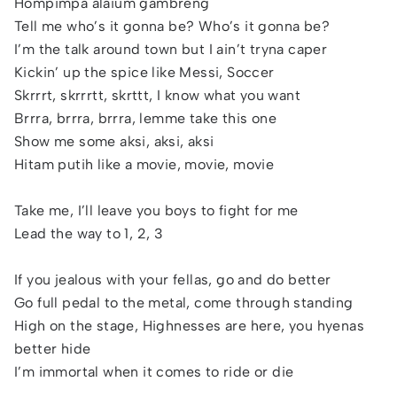
Hompimpa alaium gambreng
Tell me who’s it gonna be? Who’s it gonna be?
I’m the talk around town but I ain’t tryna caper
Kickin’ up the spice like Messi, Soccer
Skrrrt, skrrrtt, skrttt, I know what you want
Brrra, brrra, brrra, lemme take this one
Show me some aksi, aksi, aksi
Hitam putih like a movie, movie, movie
Take me, I’ll leave you boys to fight for me
Lead the way to 1, 2, 3
If you jealous with your fellas, go and do better
Go full pedal to the metal, come through standing
High on the stage, Highnesses are here, you hyenas
better hide
I’m immortal when it comes to ride or die