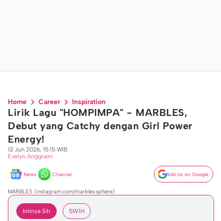
Home
Career
Inspiration
Lirik Lagu "HOMPIMPA" - MARBLES,
Debut yang Catchy dengan Girl Power
Energy!
12 Jun 2026, 15:15 WIB
Evelyn Anggraini
News
Channel
Add Us on Google
MARBLES. (instagram.com/marbles.sphere)
Intinya Sih
5W1H