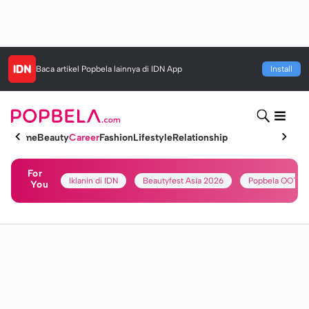
Baca artikel
Popbela
lainnya di IDN App
Install
Home
Beauty
Career
Fashion
Lifestyle
Relationship
For
Iklanin di IDN
Beautyfest Asia 2026
Popbela OOTD
You