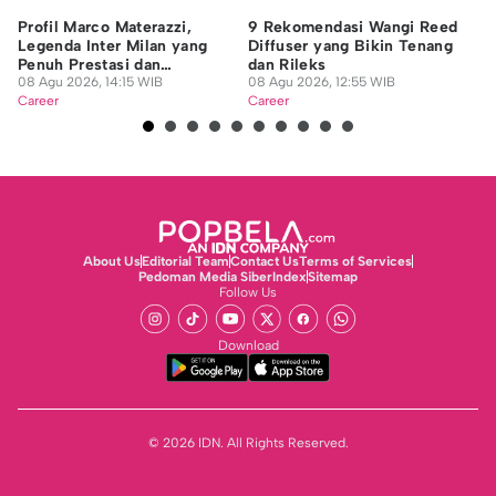
Profil Marco Materazzi,
9 Rekomendasi Wangi Reed
Da
Legenda Inter Milan yang
Diffuser yang Bikin Tenang
In
Penuh Prestasi dan
dan Rileks
In
Kontroversi
08 Agu 2026, 14:15 WIB
08 Agu 2026, 12:55 WIB
07
Career
Career
Ca
About Us
Editorial Team
Contact Us
Terms of Services
Pedoman Media Siber
Index
Sitemap
Follow Us
Download
© 2026 IDN. All Rights Reserved.