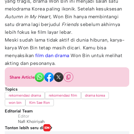
yang tragis, drama Won Bin ini menjadi salah satu
melodrama Korea paling ikonik. Setelah kesuksesan
Autumn in My Heart,
Won Bin hanya membintangi
satu drama lagi berjudul
Friends
sebelum akhirnya
lebih fokus ke film layar lebar.
Meski sudah lama tidak aktif di dunia hiburan, karya-
karya Won Bin tetap masih dicari. Kamu bisa
menyaksikan
film dan drama
Won Bin untuk melihat
akting dan pesonanya.
Share Article
Topics
rekomendasi drama
rekomendasi film
drama korea
won bin
Kim Sae Ron
Editorial Team
Editor
Nafi Khoiriyah
Tonton lebih seru di