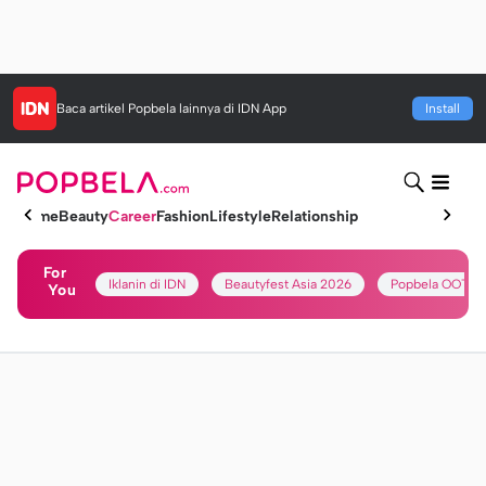
Baca artikel
Popbela
lainnya di IDN App
Install
Home
Beauty
Career
Fashion
Lifestyle
Relationship
For
Iklanin di IDN
Beautyfest Asia 2026
Popbela OOTD
You