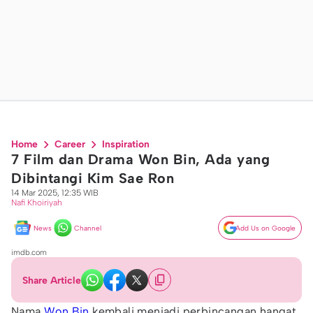
Home
Career
Inspiration
7 Film dan Drama Won Bin, Ada yang
Dibintangi Kim Sae Ron
14 Mar 2025, 12:35 WIB
Nafi Khoiriyah
News
Channel
Add Us on Google
imdb.com
Share Article
Nama
Won Bin
kembali menjadi perbincangan hangat