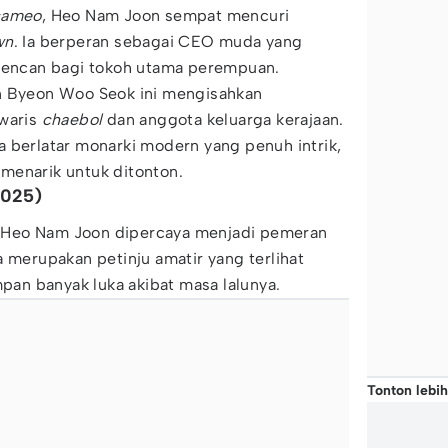
cameo
, Heo Nam Joon sempat mencuri
wn
. Ia berperan sebagai CEO muda yang
 kencan bagi tokoh utama perempuan.
n Byeon Woo Seok ini mengisahkan
ewaris
chaebol
dan anggota keluarga kerajaan.
 berlatar monarki modern yang penuh intrik,
n menarik untuk ditonton.
2025)
, Heo Nam Joon dipercaya menjadi pemeran
a merupakan petinju amatir yang terlihat
mpan banyak luka akibat masa lalunya.
Tonton lebih