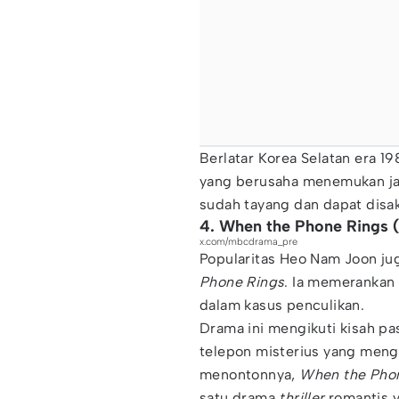
Berlatar Korea Selatan era 1
yang berusaha menemukan ja
sudah tayang dan dapat disak
4. When the Phone Rings
x.com/mbcdrama_pre
Popularitas Heo Nam Joon ju
Phone Rings
. Ia memerankan 
dalam kasus penculikan.
Drama ini mengikuti kisah pa
telepon misterius yang meng
menontonnya,
When the Pho
satu drama
thriller
romantis 