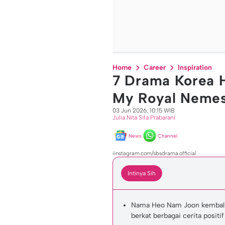
Home
Career
Inspiration
7 Drama Korea 
My Royal Nemes
03 Jun 2026, 10:15 WIB
Julia Nita Sifa Prabarani
News
Channel
iinstagram.com/sbsdrama.official
Intinya Sih
Nama Heo Nam Joon kembali j
berkat berbagai cerita positif