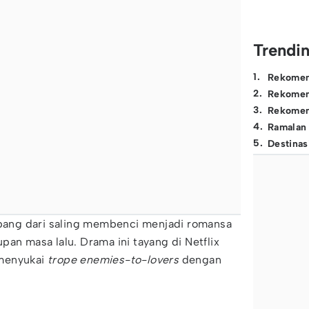
Trendi
1
.
Rekomen
2
.
Rekomen
3
.
Rekomen
4
.
Ramalan
5
.
Destinas
ng dari saling membenci menjadi romansa
pan masa lalu. Drama ini tayang di Netflix
 menyukai
trope enemies-to-lovers
dengan