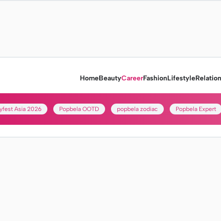
Home
Beauty
Career
Fashion
Lifestyle
Relatio
yfest Asia 2026
Popbela OOTD
popbela zodiac
Popbela Expert