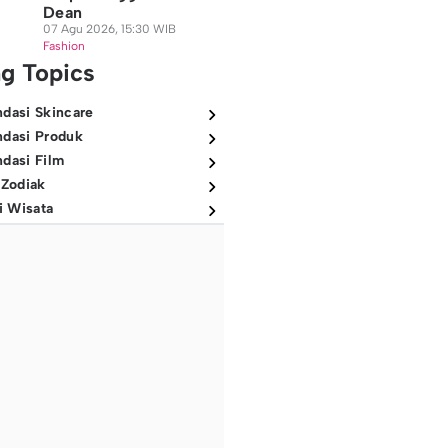
Dean
07 Agu 2026, 15:30 WIB
Fashion
ng Topics
dasi Skincare
dasi Produk
dasi Film
 Zodiak
i Wisata