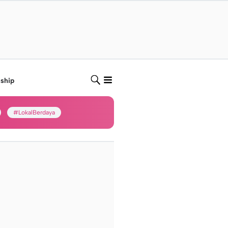
nship
#LokalBerdaya