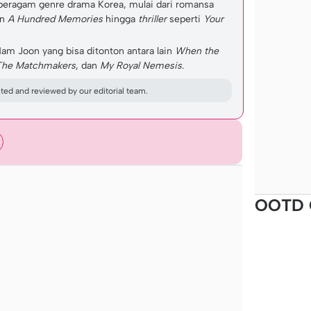
 beragam genre drama Korea, mulai dari romansa
an
A Hundred Memories
hingga
thriller
seperti
Your
m Joon yang bisa ditonton antara lain
When the
The Matchmakers
, dan
My Royal Nemesis
.
ed and reviewed by our editorial team.
OOTD 