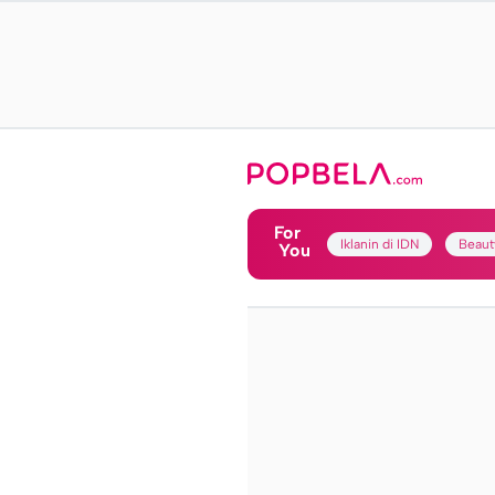
For
Iklanin di IDN
Beaut
You