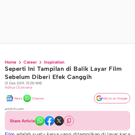
Home
Career
Inspiration
Seperti Ini Tampilan di Balik Layar Film
Sebelum Diberi Efek Canggih
01 Des 2019, 15:00 WIB
Aditya Octaviana
News
Channel
Add Us on Google
artofvfx.com
Share Article
Film
adalah suatu karya yang ditampilkan di layar kaca