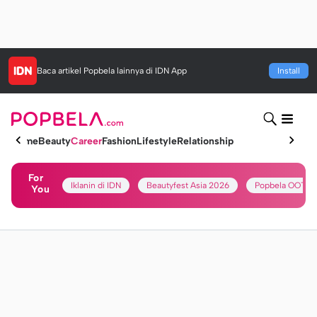
Baca artikel
Popbela
lainnya di IDN App
Install
Home
Beauty
Career
Fashion
Lifestyle
Relationship
For
Iklanin di IDN
Beautyfest Asia 2026
Popbela OOTD
You