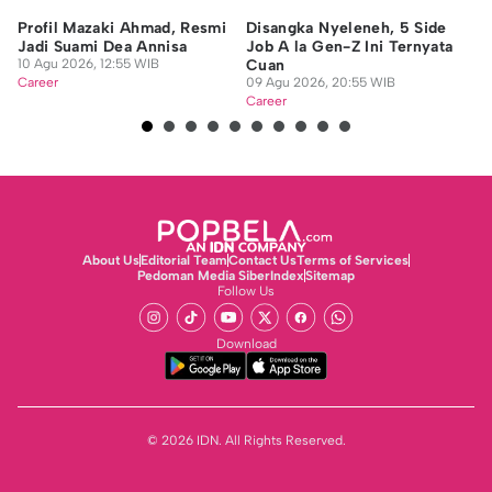
Profil Mazaki Ahmad, Resmi
Disangka Nyeleneh, 5 Side
Me
Jadi Suami Dea Annisa
Job A la Gen-Z Ini Ternyata
Ci
10 Agu 2026, 12:55 WIB
Cuan
M
Career
09 Agu 2026, 20:55 WIB
09
Career
Ca
About Us
Editorial Team
Contact Us
Terms of Services
Pedoman Media Siber
Index
Sitemap
Follow Us
Download
© 2026 IDN. All Rights Reserved.