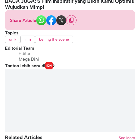
BACA JUGA: 5 Film Inspiratif yang Bikin Kamu Optimis
Wujudkan Mimpi
Share Article
Topics
unik
film
behing the scene
Editorial Team
Editor
Mega Dini
Tonton lebih seru di
Related Articles
See More