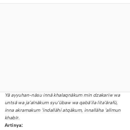
Yâ ayyuhan-nâsu innâ khalaqnâkum min dzakariw wa
untsâ wa ja‘alnâkum syu‘ûbaw wa qabâ'ila lita‘ârafû,
inna akramakum ‘indallâhi atqâkum, innallâha ‘alîmun
khabîr.
Artinya: