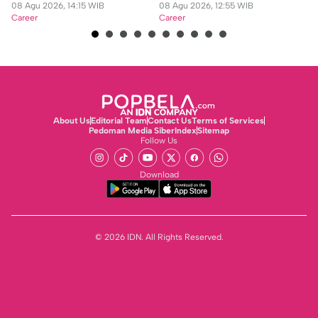
Kontroversi
08 Agu 2026, 14:15 WIB
08 Agu 2026, 12:55 WIB
07
Career
Career
Ca
About Us
Editorial Team
Contact Us
Terms of Services
Pedoman Media Siber
Index
Sitemap
Follow Us
Download
© 2026 IDN. All Rights Reserved.