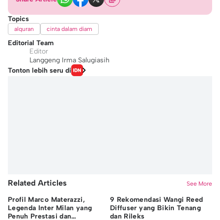
Topics
alquran
cinta dalam diam
Editorial Team
Editor
Langgeng Irma Salugiasih
Tonton lebih seru di
Related Articles
See More
Profil Marco Materazzi,
9 Rekomendasi Wangi Reed
Da
Legenda Inter Milan yang
Diffuser yang Bikin Tenang
In
Penuh Prestasi dan
dan Rileks
In