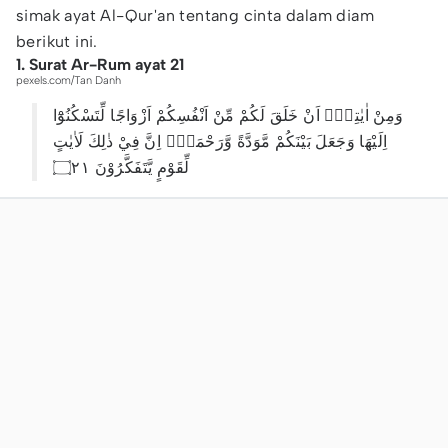
simak ayat Al-Qur'an tentang cinta dalam diam
berikut ini.
1. Surat Ar-Rum ayat 21
pexels.com/Tan Danh
وَمِنْ اٰيٰتِهٖٓ اَنْ خَلَقَ لَكُمْ مِّنْ اَنْفُسِكُمْ اَزْوَاجًا لِّتَسْكُنُوْٓا
اِلَيْهَا وَجَعَلَ بَيْنَكُمْ مَّوَدَّةً وَّرَحْمَةًۗ اِنَّ فِيْ ذٰلِكَ لَاٰيٰتٍ
لِّقَوْمٍ يَّتَفَكَّرُوْنَ ۝٢١