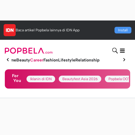
Baca artikel
Popbela
lainnya di IDN App
Install
Home
Beauty
Career
Fashion
Lifestyle
Relationship
For
Iklanin di IDN
Beautyfest Asia 2026
Popbela OOTD
You