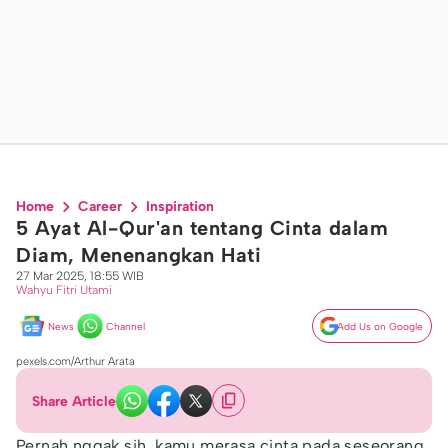
Home
Career
Inspiration
5 Ayat Al-Qur'an tentang Cinta dalam
Diam, Menenangkan Hati
27 Mar 2025, 18:55 WIB
Wahyu Fitri Utami
News
Channel
Add Us on Google
pexels.com/Arthur Arata
Share Article
Pernah nggak sih, kamu merasa cinta pada seseorang,