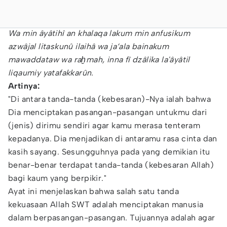
Wa min âyâtihî an khalaqa lakum min anfusikum
azwâjal litaskunû ilaihâ wa ja‘ala bainakum
mawaddataw wa raḫmah, inna fî dzâlika la'âyâtil
liqaumiy yatafakkarûn.
Artinya:
"Di antara tanda-tanda (kebesaran)-Nya ialah bahwa
Dia menciptakan pasangan-pasangan untukmu dari
(jenis) dirimu sendiri agar kamu merasa tenteram
kepadanya. Dia menjadikan di antaramu rasa cinta dan
kasih sayang. Sesungguhnya pada yang demikian itu
benar-benar terdapat tanda-tanda (kebesaran Allah)
bagi kaum yang berpikir."
Ayat ini menjelaskan bahwa salah satu tanda
kekuasaan Allah SWT adalah menciptakan manusia
dalam berpasangan-pasangan. Tujuannya adalah agar