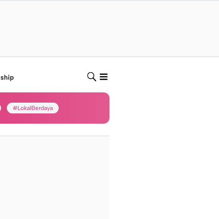
nship
#LokalBerdaya