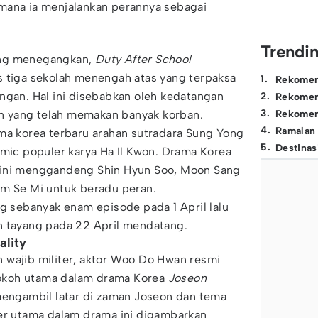
mana ia menjalankan perannya sebagai
Trendi
ang menegangkan,
Duty After School
s tiga sekolah menengah atas yang terpaksa
1
.
Rekomen
ngan. Hal ini disebabkan oleh kedatangan
2
.
Rekomen
3
.
 yang telah memakan banyak korban.
Rekomen
4
.
Ramalan
ma korea terbaru arahan sutradara Sung Yong
5
.
Destinas
omic populer karya Ha Il Kwon. Drama Korea
 ini menggandeng Shin Hyun Soo, Moon Sang
Im Se Mi untuk beradu peran.
g sebanyak enam episode pada 1 April lalu
n tayang pada 22 April mendatang.
ality
 wajib militer, aktor Woo Do Hwan resmi
okoh utama dalam drama Korea
Joseon
mengambil latar di zaman Joseon dan tema
ter utama dalam drama ini digambarkan