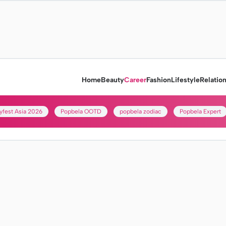
Home
Beauty
Career
Fashion
Lifestyle
Relatio
yfest Asia 2026
Popbela OOTD
popbela zodiac
Popbela Expert