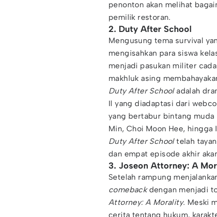
penonton akan melihat bagai
pemilik restoran.
2. Duty After School
Mengusung tema survival y
mengisahkan para siswa kela
menjadi pasukan militer cada
makhluk asing membahayakan
Duty After School
adalah dra
Il yang diadaptasi dari webc
yang bertabur bintang muda
Min, Choi Moon Hee, hingga 
Duty After School
telah tayan
dan empat episode akhir aka
3. Joseon Attorney: A Mor
Setelah rampung menjalankan
comeback
dengan menjadi t
Attorney: A Morality
. Meski 
cerita tentang hukum, karak