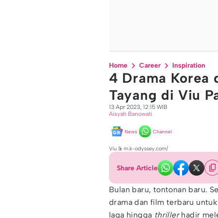
Home
Career
Inspiration
4 Drama Korea 
Tayang di Viu P
13 Apr 2023, 12:15 WIB
Aisyah Banowati
News
Channel
Viu & m.k-odyssey.com/
Share Article
Bulan baru, tontonan baru. S
drama dan film terbaru untuk
laga hingga
thriller
hadir mel