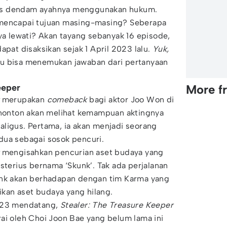
as dendam ayahnya menggunakan hukum.
 mencapai tujuan masing-masing? Seberapa
nya lewati? Akan tayang sebanyak 16 episode,
apat disaksikan sejak 1 April 2023 lalu.
Yuk,
u bisa menemukan jawaban dari pertanyaan
eeper
More f
merupakan
comeback
bagi aktor Joo Won di
penonton akan melihat kemampuan aktingnya
ligus. Pertama, ia akan menjadi seorang
dua sebagai sosok pencuri.
mengisahkan pencurian aset budaya yang
sterius bernama ‘Skunk’. Tak ada perjalanan
unk akan berhadapan dengan tim Karma yang
kan aset budaya yang hilang.
2023 mendatang,
Stealer: The Treasure Keeper
ai oleh Choi Joon Bae yang belum lama ini