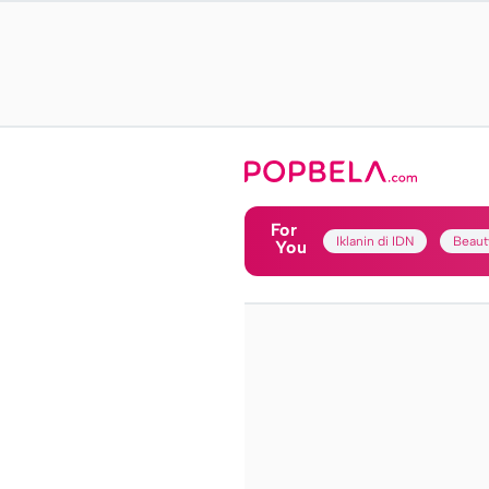
For
Iklanin di IDN
Beaut
You