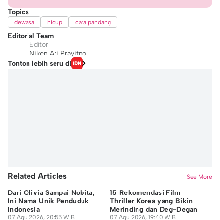
Topics
dewasa
hidup
cara pandang
Editorial Team
Editor
Niken Ari Prayitno
Tonton lebih seru di
Related Articles
See More
Dari Olivia Sampai Nobita,
15 Rekomendasi Film
7 
Ini Nama Unik Penduduk
Thriller Korea yang Bikin
Ak
Indonesia
Merinding dan Deg-Degan
M
07 Agu 2026, 20:55 WIB
07 Agu 2026, 19:40 WIB
07