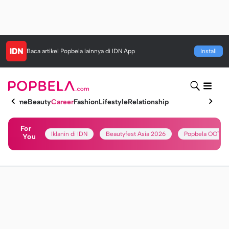
Baca artikel
Popbela
lainnya di IDN App
Install
Home
Beauty
Career
Fashion
Lifestyle
Relationship
For
Iklanin di IDN
Beautyfest Asia 2026
Popbela OOTD
You