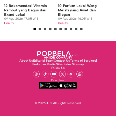
12 Rekomendasi Vitamin
10 Parfum Lokal Wangi
8 
Rambut yang Bagus dari
Melati yang Awet dan
Ra
Brand Lokal
Elegan
09
09 Agu 2026, 17:05 WIB
09 Agu 2026, 16:05 WIB
Be
Beauty
Beauty
About Us
Editorial Team
Contact Us
Terms of Services
Pedoman Media Siber
Index
Sitemap
Follow Us
Download
© 2026 IDN. All Rights Reserved.