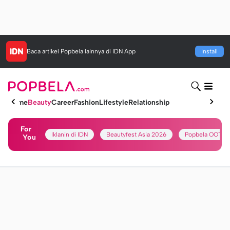
Baca artikel
Popbela
lainnya di IDN App
Install
Home
Beauty
Career
Fashion
Lifestyle
Relationship
For
Iklanin di IDN
Beautyfest Asia 2026
Popbela OOTD
You