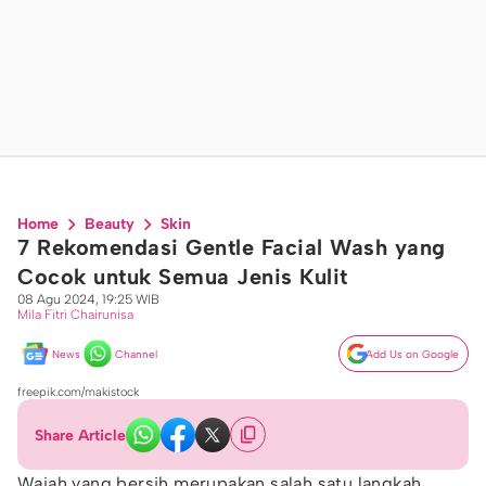
Home
Beauty
Skin
7 Rekomendasi Gentle Facial Wash yang
Cocok untuk Semua Jenis Kulit
08 Agu 2024, 19:25 WIB
Mila Fitri Chairunisa
News
Channel
Add Us on Google
freepik.com/makistock
Share Article
Wajah yang bersih merupakan salah satu langkah