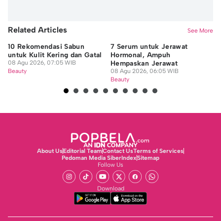
Related Articles
See More
10 Rekomendasi Sabun
7 Serum untuk Jerawat
Ap
untuk Kulit Kering dan Gatal
Hormonal, Ampuh
Me
08 Agu 2026, 07:05 WIB
Hempaskan Jerawat
Ma
Beauty
08 Agu 2026, 06:05 WIB
07
Beauty
Be
About Us
Editorial Team
Contact Us
Terms of Services
Pedoman Media Siber
Index
Sitemap
Follow Us
Download