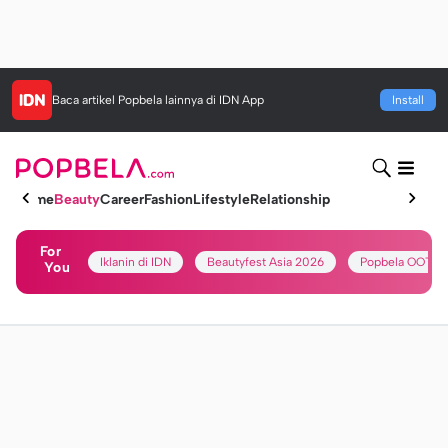
Baca artikel
Popbela
lainnya di IDN App
Install
Home
Beauty
Career
Fashion
Lifestyle
Relationship
For
Iklanin di IDN
Beautyfest Asia 2026
Popbela OOTD
You