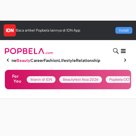
Baca artikel
Popbela
lainnya di IDN App
Install
Home
Beauty
Career
Fashion
Lifestyle
Relationship
For
Iklanin di IDN
Beautyfest Asia 2026
Popbela OOTD
You