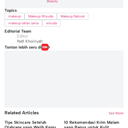
Beauty
Topics
makeup
Makeup Wisuda
Makeup Natural
makeup tahan lama
wisuda
Editorial Team
Editor
Nafi Khoiriyah
Tonton lebih seru di
Related Articles
See More
Tips Skincare Setelah
10 Rekomendasi Krim Malam
5 
Olahraga yang Wajib Kamu
yang Bagus untuk Kulit
Lo