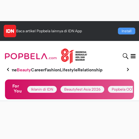
Baca artikel
Popbela
lainnya di IDN App
Install
Home
Beauty
Career
Fashion
Lifestyle
Relationship
For
Iklanin di IDN
Beautyfest Asia 2026
Popbela OOTD
You