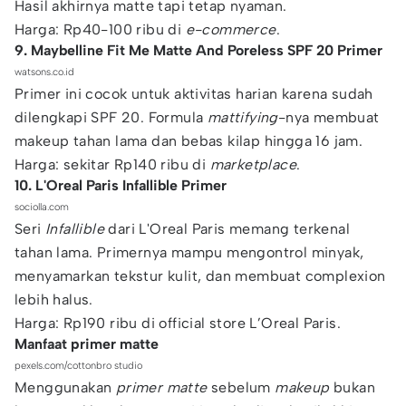
Hasil akhirnya matte tapi tetap nyaman.
Harga: Rp40-100 ribu di
e-commerce
.
9. Maybelline Fit Me Matte And Poreless SPF 20 Primer
watsons.co.id
Primer ini cocok untuk aktivitas harian karena sudah
dilengkapi SPF 20. Formula
mattifying
-nya membuat
makeup tahan lama dan bebas kilap hingga 16 jam.
Harga: sekitar Rp140 ribu di
marketplace
.
10. L'Oreal Paris Infallible Primer
sociolla.com
Seri
Infallible
dari L'Oreal Paris memang terkenal
tahan lama. Primernya mampu mengontrol minyak,
menyamarkan tekstur kulit, dan membuat complexion
lebih halus.
Harga: Rp190 ribu di official store L’Oreal Paris.
Manfaat primer matte
pexels.com/cottonbro studio
Menggunakan
primer matte
sebelum
makeup
bukan