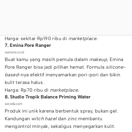
Harga: sekitar Rp190 ribu di
marketplace
.
7. Emina Pore Ranger
watsons.co.id
Buat kamu yang masih pemula dalam
makeup
, Emina
Pore Ranger bisa jadi pilihan hemat. Formula
silicone-
based
-nya efektif menyamarkan pori-pori dan bikin
kulit terasa halus.
Harga: Rp70 ribu di
marketplace
.
8. Studio Tropik Balance Priming Water
sociolla.com
Produk ini unik karena berbentuk spray, bukan gel.
Kandungan
witch hazel
dan
zinc
membantu
mengontrol minyak, sekaligus menyegarkan kulit.