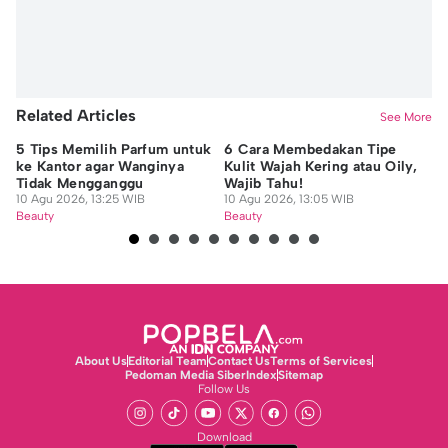
Jidan Nanda Lesmana
Related Articles
See More
5 Tips Memilih Parfum untuk
6 Cara Membedakan Tipe
7 
ke Kantor agar Wanginya
Kulit Wajah Kering atau Oily,
un
Tidak Mengganggu
Wajib Tahu!
da
10 Agu 2026, 13:25 WIB
10 Agu 2026, 13:05 WIB
10
Beauty
Beauty
Be
About Us
Editorial Team
Contact Us
Terms of Services
Pedoman Media Siber
Index
Sitemap
Follow Us
Download