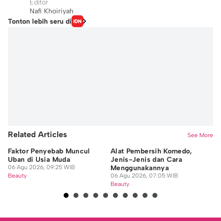
Editor
Nafi Khoiriyah
Tonton lebih seru di
Related Articles
See More
Faktor Penyebab Muncul
Alat Pembersih Komedo,
Ke
Uban di Usia Muda
Jenis-Jenis dan Cara
Ma
06 Agu 2026, 09:25 WIB
Menggunakannya
P
Beauty
06 Agu 2026, 07:05 WIB
06
Beauty
Be