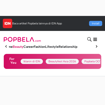
Baca artikel
Popbela
lainnya di IDN App
Install
Home
Beauty
Career
Fashion
Lifestyle
Relationship
For
Iklanin di IDN
Beautyfest Asia 2026
Popbela OOTD
You