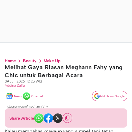
Home
Beauty
Make Up
Melihat Gaya Riasan Meghann Fahy yang
Chic untuk Berbagai Acara
09 Jun 2026, 12:25 WIB
Addina Zulfa
News
Channel
Add Us on Google
instagram.com/meghannfahy
Share Article
Kalau membahas
makeup
yang simpel tapi tetap