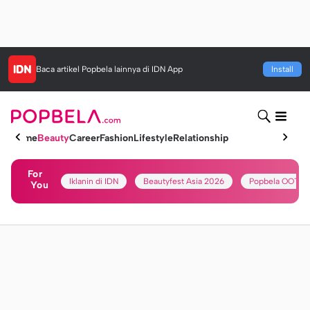
Baca artikel
Popbela
lainnya di IDN App
Install
Home
Beauty
Career
Fashion
Lifestyle
Relationship
For
Iklanin di IDN
Beautyfest Asia 2026
Popbela OOTD
You