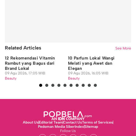
Related Articles
See More
12 Rekomendasi Vitamin
10 Parfum Lokal Wangi
8 
Rambut yang Bagus dari
Melati yang Awet dan
Ra
Brand Lokal
Elegan
09
09 Agu 2026, 17:05 WIB
09 Agu 2026, 16:05 WIB
Be
Beauty
Beauty
About Us
Editorial Team
Contact Us
Terms of Services
Pedoman Media Siber
Index
Sitemap
Follow Us