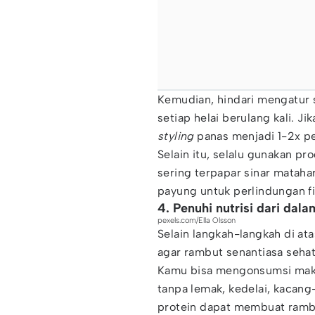
Kemudian, hindari mengatur s
setiap helai berulang kali. J
styling
panas menjadi 1-2x p
Selain itu, selalu gunakan pr
sering terpapar sinar mataha
payung untuk perlindungan fis
4. Penuhi nutrisi dari dala
pexels.com/Ella Olsson
Selain langkah-langkah di at
agar rambut senantiasa sehat
Kamu bisa mengonsumsi makana
tanpa lemak, kedelai, kacan
protein dapat membuat rambu