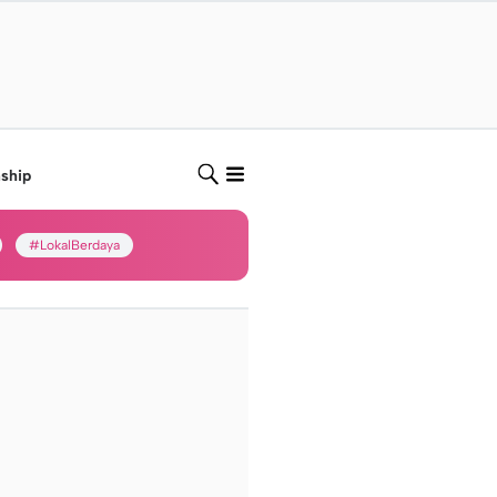
nship
#LokalBerdaya