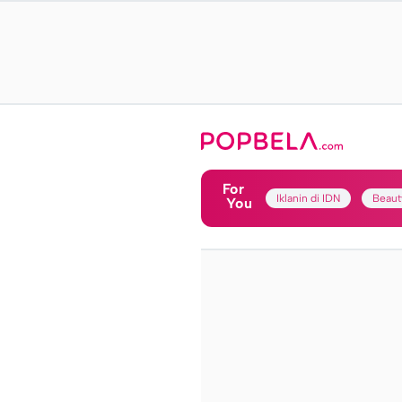
For
Iklanin di IDN
Beaut
You