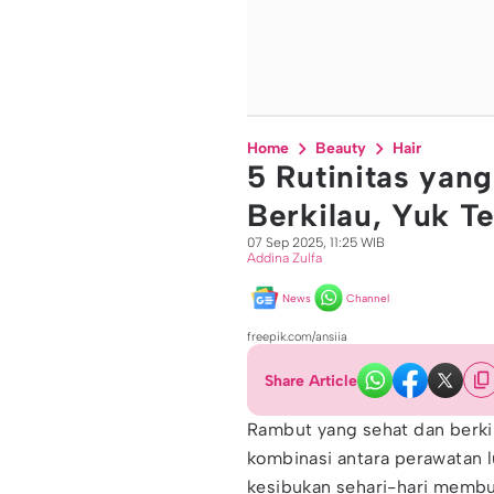
Home
Beauty
Hair
5 Rutinitas yan
Berkilau, Yuk T
07 Sep 2025, 11:25 WIB
Addina Zulfa
News
Channel
freepik.com/ansiia
Share Article
Rambut yang sehat dan berkil
kombinasi antara perawatan l
kesibukan sehari-hari memb