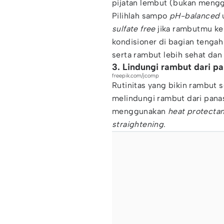
pijatan lembut (bukan meng
Pilihlah sampo
pH-balanced
u
sulfate free
jika rambutmu keri
kondisioner di bagian tengah
serta rambut lebih sehat dan 
3. Lindungi rambut dari p
freepik.com/jcomp
Rutinitas yang bikin rambut s
melindungi rambut dari pana
menggunakan
heat protecta
straightening
.