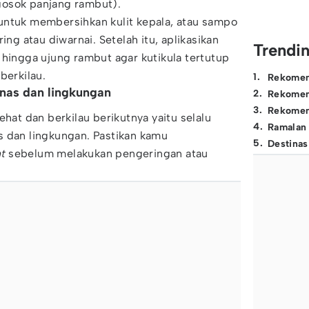
gosok panjang rambut).
ntuk membersihkan kulit kepala, atau sampo
ng atau diwarnai. Setelah itu, aplikasikan
Trendi
 hingga ujung rambut agar kutikula tertutup
berkilau.
1
.
Rekomen
anas dan lingkungan
2
.
Rekomen
3
.
Rekomen
ehat dan berkilau berikutnya yaitu selalu
4
.
Ramalan
s dan lingkungan. Pastikan kamu
5
.
Destinas
nt
sebelum melakukan pengeringan atau