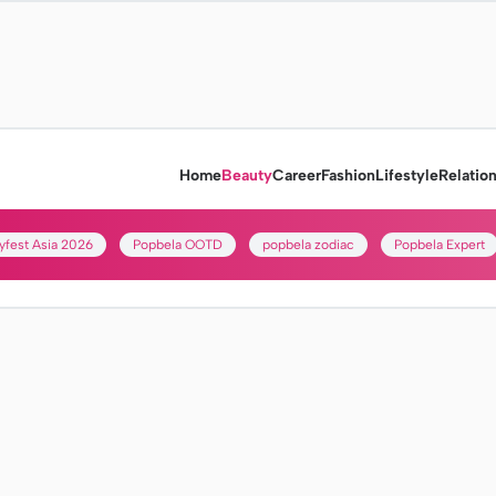
Home
Beauty
Career
Fashion
Lifestyle
Relatio
yfest Asia 2026
Popbela OOTD
popbela zodiac
Popbela Expert