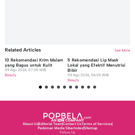
Related Articles
See More
10 Rekomendasi Krim Malam
5 Rekomendasi Lip Mask
Pe
yang Bagus untuk Kulit
Lokal yang Efektif Menutrisi
La
09 Agu 2026, 07:05 WIB
Bibir
Pe
Beauty
09 Agu 2026, 06:05 WIB
08
Beauty
Be
About Us
Editorial Team
Contact Us
Terms of Services
Pedoman Media Siber
Index
Sitemap
Follow Us