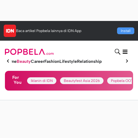
Baca artikel
Popbela
lainnya di IDN App
Install
Home
Beauty
Career
Fashion
Lifestyle
Relationship
For
Iklanin di IDN
Beautyfest Asia 2026
Popbela OOTD
You