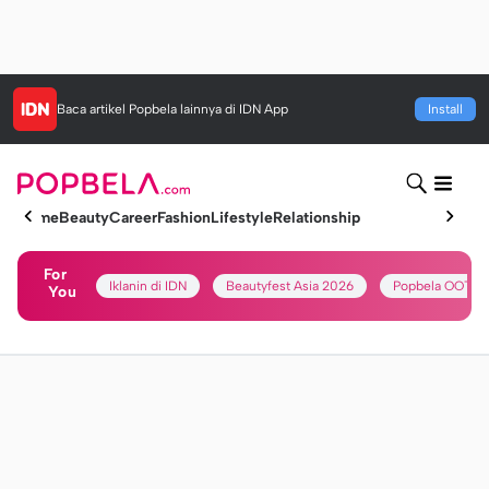
Baca artikel
Popbela
lainnya di IDN App
Install
Home
Beauty
Career
Fashion
Lifestyle
Relationship
For
Iklanin di IDN
Beautyfest Asia 2026
Popbela OOTD
You