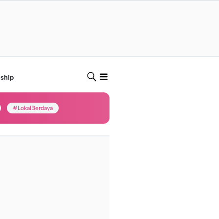
nship
#LokalBerdaya