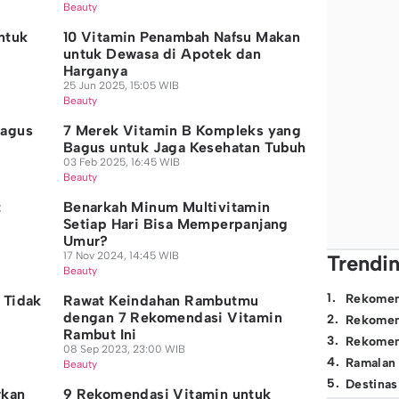
Beauty
ntuk
10 Vitamin Penambah Nafsu Makan
untuk Dewasa di Apotek dan
Harganya
25 Jun 2025, 15:05 WIB
Beauty
Bagus
7 Merek Vitamin B Kompleks yang
Bagus untuk Jaga Kesehatan Tubuh
03 Feb 2025, 16:45 WIB
Beauty
t
Benarkah Minum Multivitamin
Setiap Hari Bisa Memperpanjang
Umur?
17 Nov 2024, 14:45 WIB
Trendi
Beauty
1
.
Rekomen
 Tidak
Rawat Keindahan Rambutmu
dengan 7 Rekomendasi Vitamin
2
.
Rekomen
Rambut Ini
3
.
Rekomen
08 Sep 2023, 23:00 WIB
4
.
Ramalan
Beauty
5
.
Destinas
rkan
9 Rekomendasi Vitamin untuk