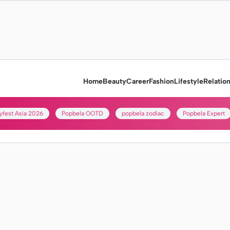
Home
Beauty
Career
Fashion
Lifestyle
Relatio
yfest Asia 2026
Popbela OOTD
popbela zodiac
Popbela Expert