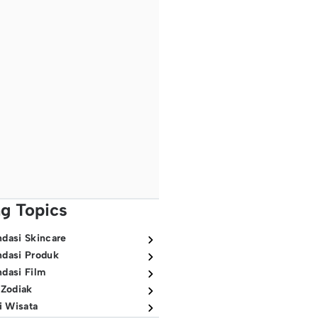
ng Topics
dasi Skincare
dasi Produk
dasi Film
 Zodiak
i Wisata