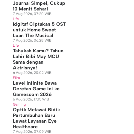
Journal Simpel, Cukup
10 Menit Sehari
7 Aug 2026, 07:20 WIB
Life
Idgitaf Ciptakan 5 OST
untuk Home Sweet
Loan The Musical
7 Aug 2026, 06:28 WIB
Life
Tahukah Kamu? Tahun
Lahir Bibi May MCU
Sama dengan
Aktrisnya!
6 Aug 2026, 20:02 WIB
Film
Level Infinite Bawa
Deretan Game Ini ke
Gamescom 2026
6 Aug 2026, 17:15 WIB
Gaming
Optik Melawai Bidik
Pertumbuhan Baru
Lewat Layanan Eye
Healthcare
7 Aug 2026, 07:09 WIB