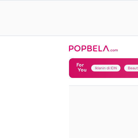
For
Iklanin di IDN
Beaut
You