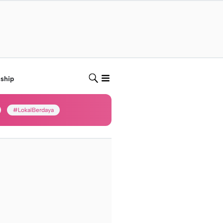
nship
#LokalBerdaya