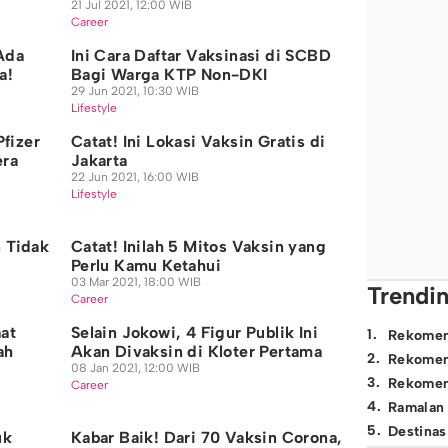
21 Jul 2021, 12:00 WIB
Career
Ada
Ini Cara Daftar Vaksinasi di SCBD
a!
Bagi Warga KTP Non-DKI
29 Jun 2021, 10:30 WIB
Lifestyle
Pfizer
Catat! Ini Lokasi Vaksin Gratis di
era
Jakarta
22 Jun 2021, 16:00 WIB
Lifestyle
 Tidak
Catat! Inilah 5 Mitos Vaksin yang
Perlu Kamu Ketahui
03 Mar 2021, 18:00 WIB
Trendi
Career
at
Selain Jokowi, 4 Figur Publik Ini
1
.
Rekomen
ah
Akan Divaksin di Kloter Pertama
2
.
Rekomen
08 Jan 2021, 12:00 WIB
3
.
Rekomen
Career
4
.
Ramalan
5
.
Destinas
uk
Kabar Baik! Dari 70 Vaksin Corona,