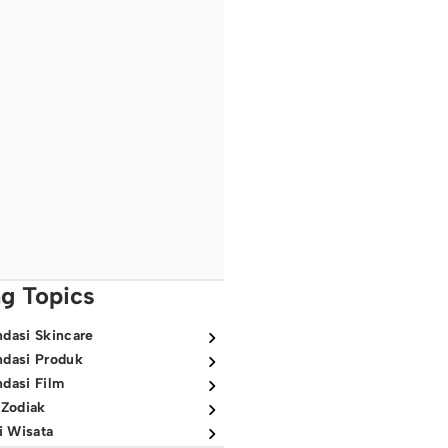
ng Topics
dasi Skincare
dasi Produk
dasi Film
 Zodiak
i Wisata