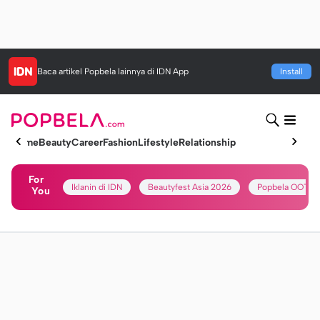
Baca artikel
Popbela
lainnya di IDN App
Install
Home
Beauty
Career
Fashion
Lifestyle
Relationship
For
Iklanin di IDN
Beautyfest Asia 2026
Popbela OOTD
You