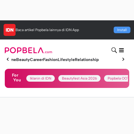
Baca artikel
Popbela
lainnya di IDN App
Install
Home
Beauty
Career
Fashion
Lifestyle
Relationship
For
Iklanin di IDN
Beautyfest Asia 2026
Popbela OOTD
You