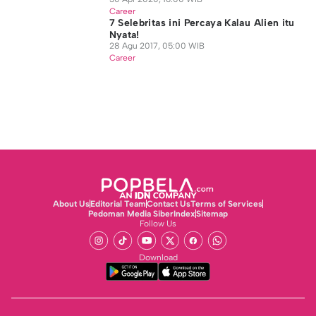
Career
7 Selebritas ini Percaya Kalau Alien itu
Nyata!
28 Agu 2017, 05:00 WIB
Career
About Us
Editorial Team
Contact Us
Terms of Services
Pedoman Media Siber
Index
Sitemap
Follow Us
Download