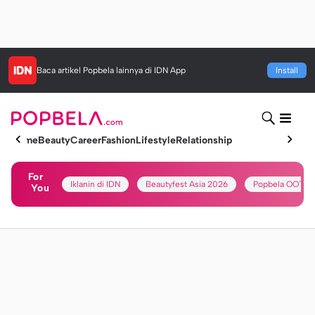
Baca artikel
Popbela
lainnya di IDN App
Install
Home
Beauty
Career
Fashion
Lifestyle
Relationship
For
Iklanin di IDN
Beautyfest Asia 2026
Popbela OOTD
You